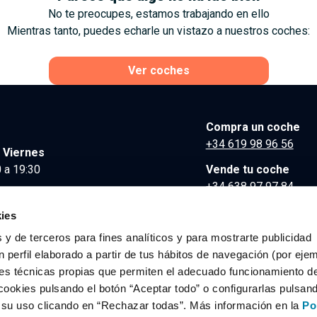
No te preocupes, estamos trabajando en ello
Mientras tanto, puedes echarle un vistazo a nuestros coches:
Ver coches
Compra un coche
+34 619 98 96 56
 Viernes
 a 19:30
Vende tu coche
+34 638 97 97 84
Comunicación y Pre
ies
contacto@clidrive.co
 y de terceros para fines analíticos y para mostrarte publicidad
 perfil elaborado a partir de tus hábitos de navegación (por eje
es técnicas propias que permiten el adecuado funcionamiento del
os derechos reservados.
cookies pulsando el botón “Aceptar todo” o configurarlas pulsan
r su uso clicando en “Rechazar todas”. Más información en la
Po