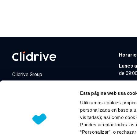
Horario
Lunes a
de 09:00
Clidrive Group
Av. de Manoteras, 38
Madrid
28050
Esta página web usa cook
Utilizamos cookies propias
personalizada en base a un
visitadas); así como cooki
© 2026 CLIDRIVE CAPITAL, SOCIEDAD LIMITADA. Todos l
Puedes aceptar todas las 
“Personalizar”, o rechaza