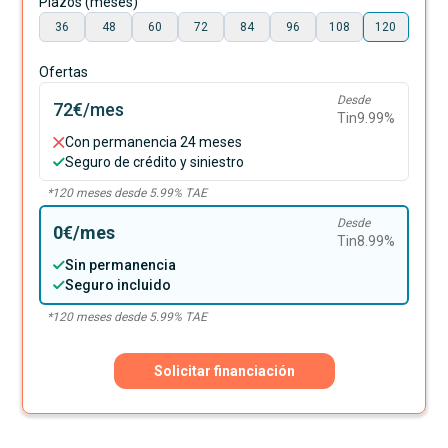
Plazos (meses)
36
48
60
72
84
96
108
120
Ofertas
Desde
72€
/mes
Tin
9.99
%
Con permanencia 24 meses
Seguro de crédito y siniestro
*
120
meses desde
5.99
% TAE
Desde
0€
/mes
Tin
8.99
%
Sin permanencia
Seguro incluido
*
120
meses desde
5.99
% TAE
Solicitar financiación