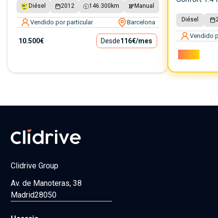
Diésel
2012
146.300
km
Manual
Diésel
Vendido por particular
Barcelona
Vendido p
10.500€
Desde
116€
/mes
2.100€
Clidrive Group
Av. de Manoteras, 38
Madrid
28050