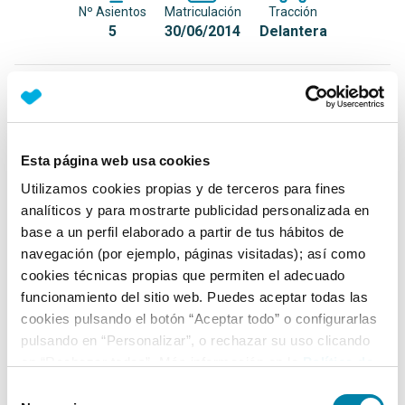
Nº Asientos
Matriculación
Tracción
5
30/06/2014
Delantera
Equipamiento*
Detalles destacados
Esta página web usa cookies
Luces diurnas LED
Utilizamos cookies propias y de terceros para fines
Volante de cuero
analíticos y para mostrarte publicidad personalizada en
base a un perfil elaborado a partir de tus hábitos de
Mandos multifunción en volante
navegación (por ejemplo, páginas visitadas); así como
+ Ver todos
cookies técnicas propias que permiten el adecuado
funcionamiento del sitio web. Puedes aceptar todas las
Ficha técnica
cookies pulsando el botón “Aceptar todo” o configurarlas
pulsando en “Personalizar”, o rechazar su uso clicando
en “Rechazar todas”. Más información en la
Política de
Exterior
Cookies
.
Selección