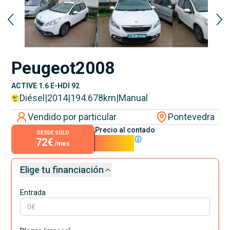
Peugeot
2008
ACTIVE 1.6 E-HDI 92
Diésel
|
2014
|
194.678
km
|
Manual
Vendido por particular
Pontevedra
Precio al contado
DESDE SOLO
72€
6.500€
/mes
Elige tu financiación
Entrada