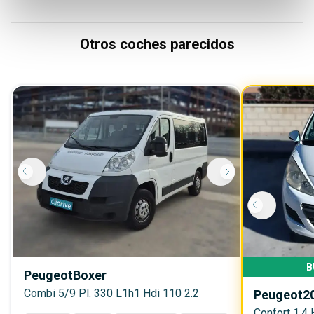
Otros coches parecidos
B
Peugeot
Boxer
Combi 5/9 Pl. 330 L1h1 Hdi 110 2.2
Peugeot
2
Confort 1.4 