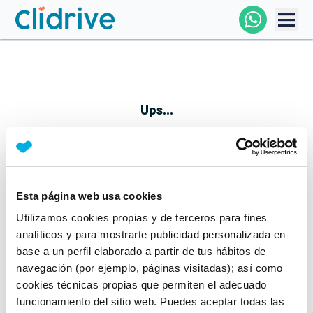
Comprar Coche
Todos Los Coches
Ups...
Profesional
Particular
Esta página web usa cookies
Parece que algo no ha ido bien
Utilizamos cookies propias y de terceros para fines
Financiación
No te preocupes, estamos trabajando en ello
analíticos y para mostrarte publicidad personalizada en
Mientras tanto, puedes echarle un vistazo a nuestros
base a un perfil elaborado a partir de tus hábitos de
Clidrive
coches:
navegación (por ejemplo, páginas visitadas); así como
cookies técnicas propias que permiten el adecuado
Ver coches
funcionamiento del sitio web. Puedes aceptar todas las