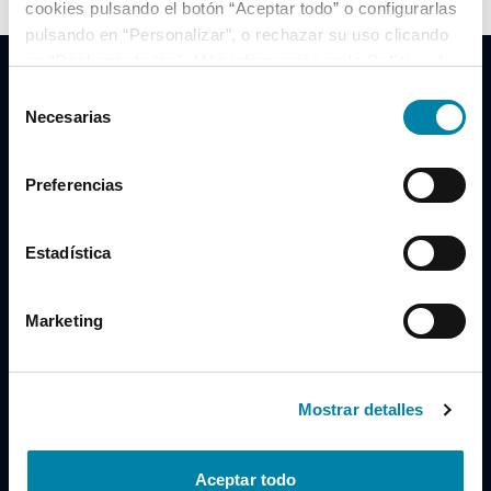
cookies pulsando el botón “Aceptar todo” o configurarlas
pulsando en “Personalizar”, o rechazar su uso clicando
en “Rechazar todas”. Más información en la
Política de
Cookies
.
Selección
Necesarias
de
consentimiento
Clidrive Group
Preferencias
Av. de Manoteras, 38
Madrid
28050
Estadística
Horario
Marketing
Lunes a Viernes
de 09:00 a 19:30
Compra un coche
+34 619 98 96 56
Mostrar detalles
Vende tu coche
+34 638 97 97 84
Aceptar todo