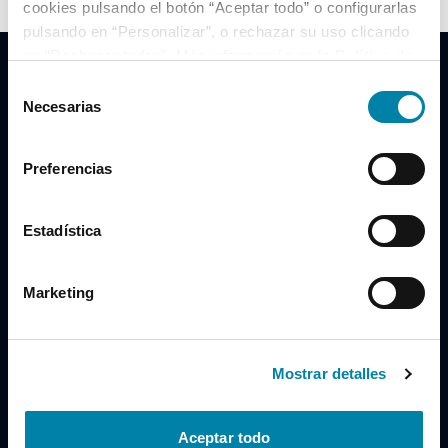
cookies pulsando el botón “Aceptar todo” o configurarlas
pulsando en “Personalizar”, o rechazar su uso clicando
en “Rechazar todas”. Más información en la
Política de
Cookies
.
Selección
Necesarias
de
consentimiento
Clidrive Group
Preferencias
Av. de Manoteras, 38
Madrid
28050
Estadística
Horario
Marketing
Lunes a Viernes
de 09:00 a 19:30
Compra un coche
+34 619 98 96 56
Mostrar detalles
Vende tu coche
+34 638 97 97 84
Aceptar todo