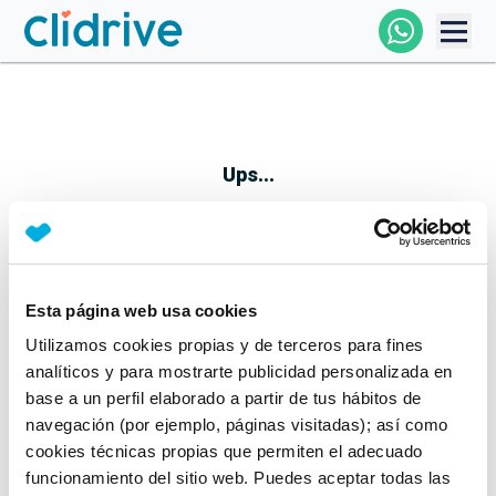
Comprar Coche
Todos Los Coches
Ups...
Profesional
Particular
Esta página web usa cookies
Parece que algo no ha ido bien
Utilizamos cookies propias y de terceros para fines
Financiación
No te preocupes, estamos trabajando en ello
analíticos y para mostrarte publicidad personalizada en
Mientras tanto, puedes echarle un vistazo a nuestros
base a un perfil elaborado a partir de tus hábitos de
Clidrive
coches:
navegación (por ejemplo, páginas visitadas); así como
cookies técnicas propias que permiten el adecuado
Ver coches
funcionamiento del sitio web. Puedes aceptar todas las