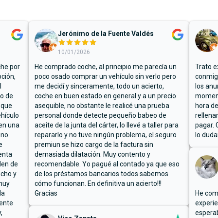
Jerónimo de la Fuente Valdés
10/01/2026
che por
He comprado coche, al principio me parecía un
Trato e
ción,
poco osado comprar un vehículo sin verlo pero
conmigo
l
me decidí y sinceramente, todo un acierto,
los anu
io de
coche en buen estado en general y a un precio
moment
 que
asequible, no obstante le realicé una prueba
hora de
hículo
personal donde detecte pequeño babeo de
rellena
ben una
aceite de la junta del cárter, lo llevé a taller para
pagar. 
 no
repararlo y no tuve ningún problema, el seguro
lo duda
e
premiun se hizo cargo de la factura sin
enta
demasiada dilatación. Muy contento y
den de
recomendable. Yo pagué al contado ya que eso
ucho y
de los préstamos bancarios todos sabemos
muy
cómo funcionan. En definitiva un acierto!!!
la
Gracias
He comp
mente
experie
,
espera