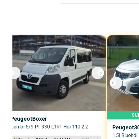
SU
Peugeot
Boxer
Combi 5/9 Pl. 330 L1h1 Hdi 110 2.2
Peugeot
3
1.5l Bluehdi