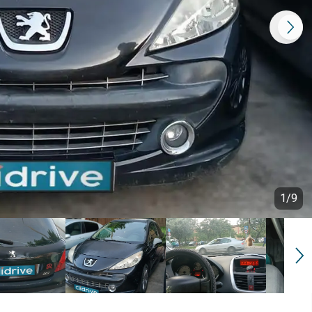
1
/
9