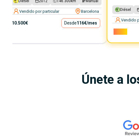
Diésel
2012
146.300
km
Manual
Diésel
Vendido por particular
Barcelona
Vendido p
10.500€
Desde
116€
/mes
9.600€
Únete a lo