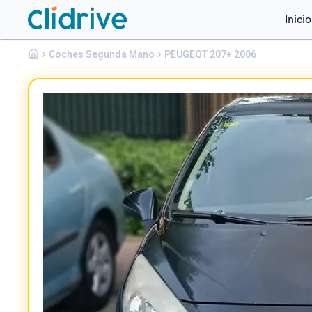
Inicio
Peugeot
Coches Segunda Mano
207+
PEUGEOT 207+ 2006
SPORT 1.6 HDI 110 FAP