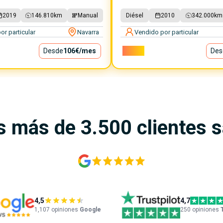
2019
146.810
km
Manual
Diésel
2010
342.000
km
or particular
Navarra
Vendido por particular
Desde
106€
/mes
2.100€
Des
s más de 3.500 clientes 
4,5
4,7
1,107
opiniones
Google
250 opiniones