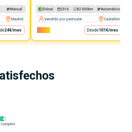
Manual
Diésel
2016
82.000
km
Automático
Madrid
Vendido por particular
Castellón
de
24€
/mes
9.100€
Desde
101€
/mes
satisfechos
Trustpilot