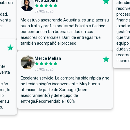
Vico Zapata
icitaron
atendie
resolvi
09/02/2026
rdad,
proceso
 venta
Me estuvo asesorando Agustina, es un placer su
financi
er
buen trato y profesionalismo! Felicito a Clidrive
exacta
por contar con tan buena calidad en sus
gestión
asesores comerciales. Darli de entregas fue
que tra
también acompañó el proceso
equipo 
duda vo
recome
Merce Melian
coche c
nte.
06/02/2026
 venta
Excelente servicio. La compra ha sido rápida y no
ación
he tenido ningún inconveniente. Muy buena
es, lo
atención de parte de Santiago (buen
 lo
asesoramiento) y del equipo de
er su
entrega.Recomendable 100%
s.