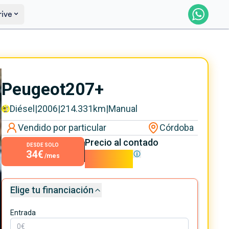
rive
Saber más
Ver certificación
Peugeot
207+
Diésel
|
2006
|
214.331
km
|
Manual
Vendido por particular
Córdoba
Precio al contado
DESDE SOLO
34€
3.050€
/mes
Elige tu financiación
Entrada