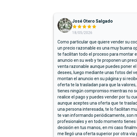
José Otero Salgado
18/05/2026
Como particular que quiere vender su co
un precio razonable es una muy buena op
te facilitan todo el proceso para montar e
anuncio en su web y te proponen un prec
venta razonable aunque puedes poner el
desees, luego mediante unas fotos del ve
montan el anuncio en su página y si reci
oferta te la trasladan para que la valores,
tienes ningún compromiso mientras no s
realice el pago y puedes vender por tu cu
aunque aceptes una oferta que te trasla
una persona interesada, te lo facilitan m
te van informando periódicamente, son 
profesionales y en todo momento tienes 
decisión en tus manos, en mi caso final
me llegó una oferta superior por otra vía y