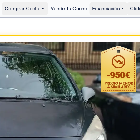
Comprar Coche
Vende Tu Coche
Financiación
Clid
Precio al contado
3.050€
-
950
€