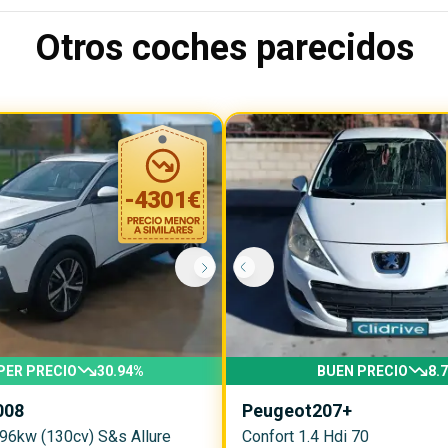
Otros coches parecidos
-
4301
€
PER PRECIO
30.94
%
BUEN PRECIO
8.7
008
Peugeot
207+
 96kw (130cv) S&s Allure
Confort 1.4 Hdi 70