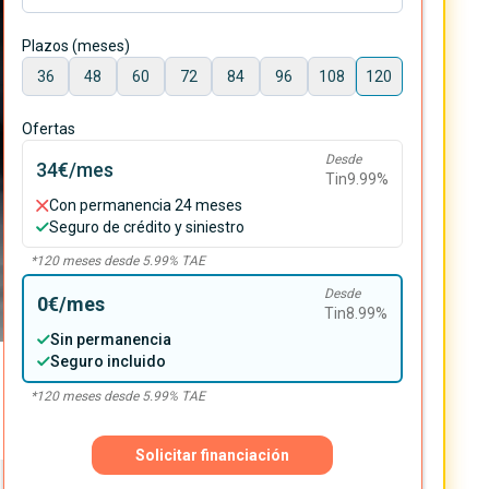
Plazos (meses)
36
48
60
72
84
96
108
120
Ofertas
Desde
34€
/mes
Tin
9.99
%
Con permanencia 24 meses
Seguro de crédito y siniestro
*
120
meses desde
5.99
% TAE
Desde
0€
/mes
Tin
8.99
%
Sin permanencia
Seguro incluido
*
120
meses desde
5.99
% TAE
Solicitar financiación