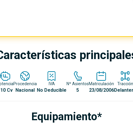
Características principale
otencia
Procedencia
IVA
Nº Asientos
Matriculación
Tracció
10 Cv
Nacional
No Deducible
5
23/08/2006
Delante
Equipamiento*