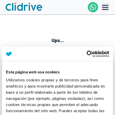
Comprar Coche
Todos Los Coches
Ups...
Profesional
Particular
Esta página web usa cookies
Parece que algo no ha ido bien
Utilizamos cookies propias y de terceros para fines
Financiación
No te preocupes, estamos trabajando en ello
analíticos y para mostrarte publicidad personalizada en
Mientras tanto, puedes echarle un vistazo a nuestros
base a un perfil elaborado a partir de tus hábitos de
Clidrive
coches:
navegación (por ejemplo, páginas visitadas); así como
cookies técnicas propias que permiten el adecuado
Ver coches
funcionamiento del sitio web. Puedes aceptar todas las