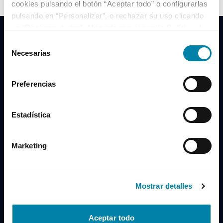
cookies pulsando el botón “Aceptar todo” o configurarlas
pulsando en “Personalizar”, o rechazar su uso clicando
en “Rechazar todas”. Más información en la
Política de
Cookies
.
Selección
Necesarias
de
consentimiento
Clidrive Group
Preferencias
Av. de Manoteras, 38
Madrid
28050
Estadística
Horario
Marketing
Lunes a Viernes
de 09:00 a 19:30
Compra un coche
+34 619 98 96 56
Mostrar detalles
Vende tu coche
+34 638 97 97 84
Aceptar todo