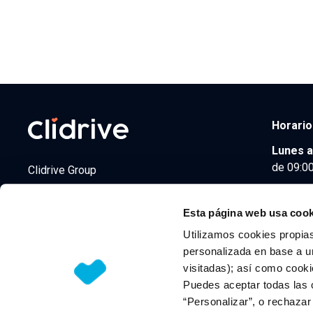
Horario
Lunes a
de 09:00
Clidrive Group
Av. de Manoteras, 38
Madrid
28050
Esta página web usa cook
Utilizamos cookies propias
personalizada en base a un
visitadas); así como cooki
© 2026 CLIDRIVE CAPITAL, SOCIEDAD LIMITADA. Todos l
Puedes aceptar todas las 
“Personalizar”, o rechaza