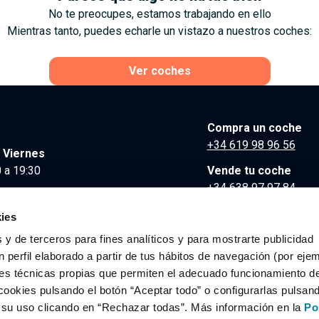
No te preocupes, estamos trabajando en ello
Mientras tanto, puedes echarle un vistazo a nuestros coches:
Ver coches
Compra un coche
+34 619 98 96 56
 Viernes
 a 19:30
Vende tu coche
+34 638 97 97 84
Comunicación y Pre
ies
contacto@clidrive.co
 y de terceros para fines analíticos y para mostrarte publicidad
 perfil elaborado a partir de tus hábitos de navegación (por eje
es técnicas propias que permiten el adecuado funcionamiento del
os derechos reservados.
cookies pulsando el botón “Aceptar todo” o configurarlas pulsan
r su uso clicando en “Rechazar todas”. Más información en la
Po