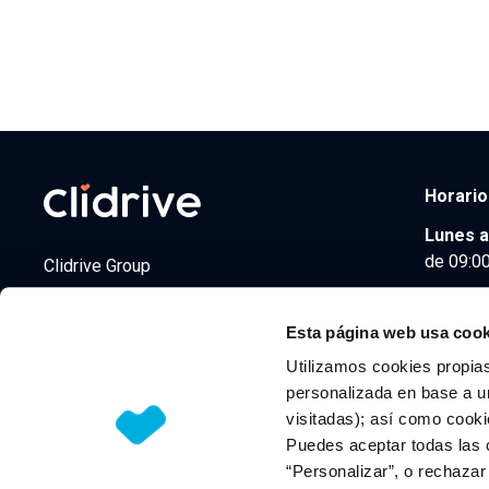
Horario
Lunes a
de 09:00
Clidrive Group
Av. de Manoteras, 38
Madrid
28050
Esta página web usa cook
Utilizamos cookies propias
personalizada en base a un
visitadas); así como cooki
© 2026 CLIDRIVE CAPITAL, SOCIEDAD LIMITADA. Todos l
Puedes aceptar todas las 
“Personalizar”, o rechaza