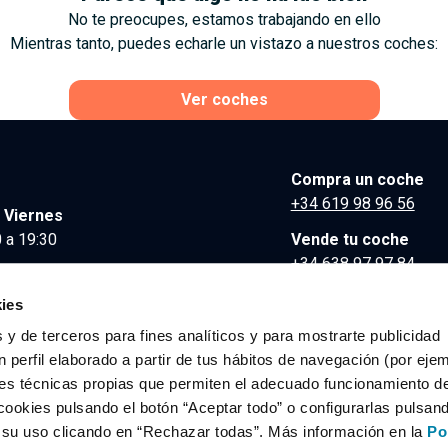
No te preocupes, estamos trabajando en ello
Mientras tanto, puedes echarle un vistazo a nuestros coches:
Ver coches
Compra un coche
+34 619 98 96 56
 Viernes
 a 19:30
Vende tu coche
+34 638 97 97 84
Comunicación y Pre
ies
contacto@clidrive.co
 y de terceros para fines analíticos y para mostrarte publicidad
 perfil elaborado a partir de tus hábitos de navegación (por eje
es técnicas propias que permiten el adecuado funcionamiento del
os derechos reservados.
cookies pulsando el botón “Aceptar todo” o configurarlas pulsan
r su uso clicando en “Rechazar todas”. Más información en la
Po