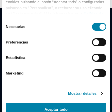
cookies pulsando el botón “Aceptar todo” o configurarlas
pulsando en “Personalizar”, o rechazar su uso clicando
en “Rechazar todas”. Más información en la
Política de
Cookies
.
Selección
Necesarias
de
consentimiento
Clidrive Group
Preferencias
Av. de Manoteras, 38
Madrid
28050
Estadística
Horario
Marketing
Lunes a Viernes
de 09:00 a 19:30
Compra un coche
+34 619 98 96 56
Mostrar detalles
Vende tu coche
+34 638 97 97 84
Aceptar todo