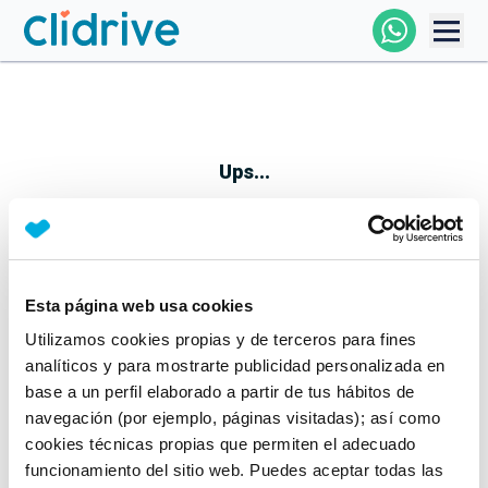
Comprar Coche
Todos Los Coches
Ups...
Profesional
Particular
Esta página web usa cookies
Parece que algo no ha ido bien
Utilizamos cookies propias y de terceros para fines
Financiación
No te preocupes, estamos trabajando en ello
analíticos y para mostrarte publicidad personalizada en
Mientras tanto, puedes echarle un vistazo a nuestros
base a un perfil elaborado a partir de tus hábitos de
Clidrive
coches:
navegación (por ejemplo, páginas visitadas); así como
cookies técnicas propias que permiten el adecuado
Ver coches
funcionamiento del sitio web. Puedes aceptar todas las