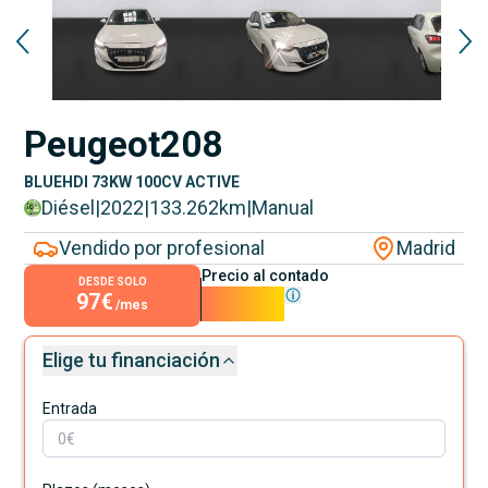
Peugeot
208
BLUEHDI 73KW 100CV ACTIVE
Diésel
|
2022
|
133.262
km
|
Manual
Vendido por profesional
Madrid
Precio al contado
DESDE SOLO
97€
8.790€
/mes
Elige tu financiación
Entrada