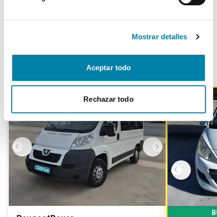
Más de 3.500 clientes satisfechos
Mostrar detalles
Otros coches parecidos
Aceptar todo
Rechazar todo
B