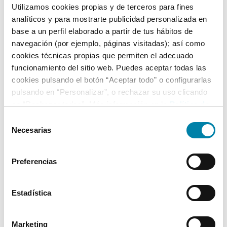
Utilizamos cookies propias y de terceros para fines
analíticos y para mostrarte publicidad personalizada en
Equipamiento*
base a un perfil elaborado a partir de tus hábitos de
navegación (por ejemplo, páginas visitadas); así como
Detalles destacados
cookies técnicas propias que permiten el adecuado
funcionamiento del sitio web. Puedes aceptar todas las
Función Mirror Screen (Apple CarPlay / Android Auto
cookies pulsando el botón “Aceptar todo” o configurarlas
/ MirrorLink)
pulsando en “Personalizar”, o rechazar su uso clicando
Luz de conducción diurna LED
en “Rechazar todas”. Más información en la
Política de
Cookies
.
Maletero con iluminación
Selección
Necesarias
de
+ Ver todos
consentimiento
Preferencias
* La información de Equipamiento puede no reflejar todos los detalles
específicos del vehículo.
Para cualquier duda, contacta con nuestro equipo.
Estadística
Marketing