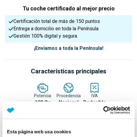
Tu coche certificado al mejor precio
Certificación total de más de 150 puntos
Entrega a domicilio en toda la Península
Gestión 100% digital y segura
¡Enviamos a toda la Península!
Características principales
Potencia
Procedencia
IVA
102 Cv
Nacional
Deducible
Nº Asientos
Matriculación
Tracción
Esta página web usa cookies
5
05/05/2022
Delantera