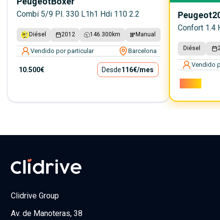
Peugeot
Boxer
Combi 5/9 Pl. 330 L1h1 Hdi 110 2.2
Peugeot
2
Confort 1.4 
Diésel
2012
146.300
km
Manual
Diésel
Vendido por particular
Barcelona
Vendido p
10.500€
Desde
116€
/mes
2.100€
Clidrive Group
Av. de Manoteras, 38