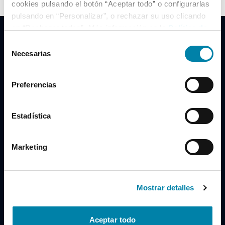
cookies pulsando el botón “Aceptar todo” o configurarlas
pulsando en “Personalizar”, o rechazar su uso clicando
en “Rechazar todas”. Más información en la
Política de
Cookies
.
Selección
Necesarias
de
consentimiento
Clidrive Group
Preferencias
Av. de Manoteras, 38
Madrid
28050
Estadística
Horario
Marketing
Lunes a Viernes
de 09:00 a 19:30
Compra un coche
+34 619 98 96 56
Mostrar detalles
Vende tu coche
+34 638 97 97 84
Aceptar todo