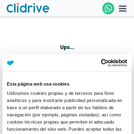
Comprar Coche
Todos Los Coches
Ups...
Profesional
Particular
Esta página web usa cookies
Parece que algo no ha ido bien
Utilizamos cookies propias y de terceros para fines
Financiación
No te preocupes, estamos trabajando en ello
analíticos y para mostrarte publicidad personalizada en
Mientras tanto, puedes echarle un vistazo a nuestros
base a un perfil elaborado a partir de tus hábitos de
Clidrive
coches:
navegación (por ejemplo, páginas visitadas); así como
cookies técnicas propias que permiten el adecuado
Ver coches
funcionamiento del sitio web. Puedes aceptar todas las