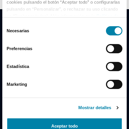
cookies pulsando el botón “Aceptar todo” o configurarlas
pulsando en “Personalizar”, o rechazar su uso clicando
en “Rechazar todas”. Más información en la
Política de
Cookies
.
Selección
Necesarias
de
consentimiento
Clidrive Group
Preferencias
Av. de Manoteras, 38
Madrid
28050
Estadística
Horario
Marketing
Lunes a Viernes
de 09:00 a 19:30
Compra un coche
+34 619 98 96 56
Mostrar detalles
Vende tu coche
+34 638 97 97 84
Aceptar todo