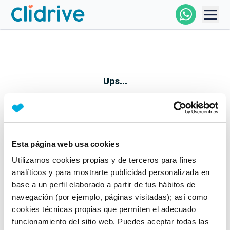
Comprar Coche
Todos Los Coches
Ups...
Profesional
Particular
Esta página web usa cookies
Parece que algo no ha ido bien
Utilizamos cookies propias y de terceros para fines
Financiación
No te preocupes, estamos trabajando en ello
analíticos y para mostrarte publicidad personalizada en
Mientras tanto, puedes echarle un vistazo a nuestros
base a un perfil elaborado a partir de tus hábitos de
Clidrive
coches:
navegación (por ejemplo, páginas visitadas); así como
cookies técnicas propias que permiten el adecuado
Ver coches
funcionamiento del sitio web. Puedes aceptar todas las