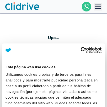
Comprar Coche
Todos Los Coches
Ups...
Profesional
Particular
Esta página web usa cookies
Parece que algo no ha ido bien
Utilizamos cookies propias y de terceros para fines
Financiación
No te preocupes, estamos trabajando en ello
analíticos y para mostrarte publicidad personalizada en
Mientras tanto, puedes echarle un vistazo a nuestros
base a un perfil elaborado a partir de tus hábitos de
Clidrive
coches:
navegación (por ejemplo, páginas visitadas); así como
cookies técnicas propias que permiten el adecuado
Ver coches
funcionamiento del sitio web. Puedes aceptar todas las