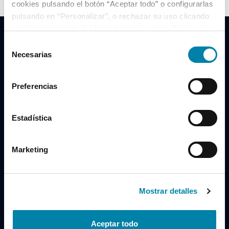
cookies pulsando el botón “Aceptar todo” o configurarlas
pulsando en “Personalizar”, o rechazar su uso clicando
en “Rechazar todas”. Más información en la
Política de
Cookies
.
Selección
Necesarias
de
consentimiento
Clidrive Group
Preferencias
Av. de Manoteras, 38
Madrid
28050
Estadística
Horario
Marketing
Lunes a Viernes
de 09:00 a 19:30
Compra un coche
+34 619 98 96 56
Mostrar detalles
Vende tu coche
+34 638 97 97 84
Aceptar todo