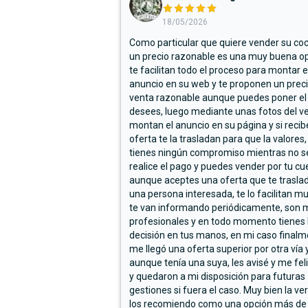
18/05/2026
Como particular que quiere vender su co
un precio razonable es una muy buena op
te facilitan todo el proceso para montar e
anuncio en su web y te proponen un prec
venta razonable aunque puedes poner el
desees, luego mediante unas fotos del ve
montan el anuncio en su página y si reci
oferta te la trasladan para que la valores,
tienes ningún compromiso mientras no s
realice el pago y puedes vender por tu cu
aunque aceptes una oferta que te trasla
una persona interesada, te lo facilitan m
te van informando periódicamente, son 
profesionales y en todo momento tienes 
decisión en tus manos, en mi caso final
me llegó una oferta superior por otra vía y
aunque tenía una suya, les avisé y me fel
y quedaron a mi disposición para futuras
gestiones si fuera el caso. Muy bien la ve
los recomiendo como una opción más de