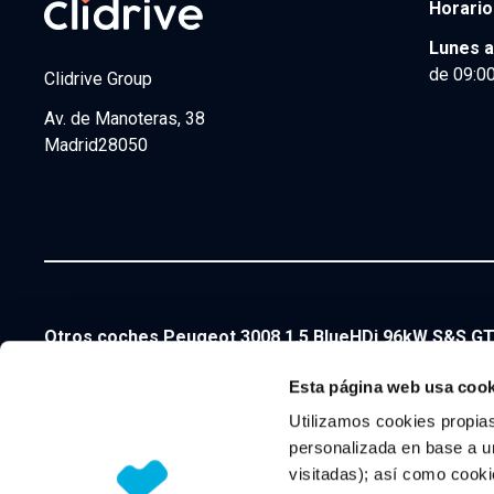
Horario
Lunes a
de 09:00
Clidrive Group
Av. de Manoteras, 38
Madrid
28050
Otros coches Peugeot 3008 1.5 BlueHDi 96kW S&S GT
Peugeot 3008 1.5 BlueHDi 96kW S&S GT EAT8 de segund
Esta página web usa cook
Utilizamos cookies propias
Peugeot 3008 por combustible de segunda mano y de
personalizada en base a un
visitadas); así como cooki