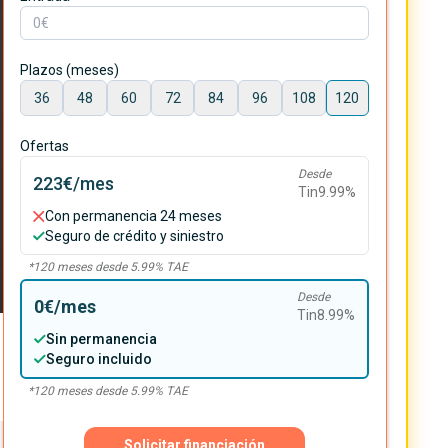
Plazos (meses)
36
48
60
72
84
96
108
120
Ofertas
Desde
223€
/mes
Tin
9.99
%
Con permanencia 24 meses
Seguro de crédito y siniestro
*
120
meses desde
5.99
% TAE
Desde
0€
/mes
Tin
8.99
%
Sin permanencia
Seguro incluido
*
120
meses desde
5.99
% TAE
Solicitar financiación