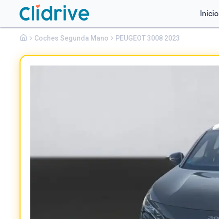
Inicio
Peugeot
Coches Segunda Mano
3008
PEUGEOT 3008 2023
1.5 BLUEHDI 96KW S&S GT EAT8