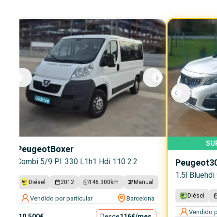
SU
Peugeot
Boxer
Combi 5/9 Pl. 330 L1h1 Hdi 110 2.2
Peugeot
3
1.5l Bluehdi
Diésel
2012
146.300
km
Manual
Diésel
Vendido por particular
Barcelona
Vendido p
10.500€
Desde
116€
/mes