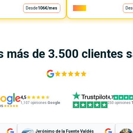
Desde
106€
/mes
6.500€
Des
s más de 3.500 clientes 
4,5
4,7
1,107
opiniones
Google
250 opiniones
Jerónimo de la Fuente Valdés