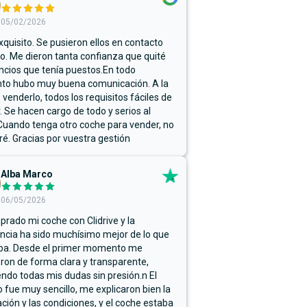
05/02/2026
xquisito. Se pusieron ellos en contacto
. Me dieron tanta confianza que quité
ncios que tenía puestos.En todo
o hubo muy buena comunicación. A la
 venderlo, todos los requisitos fáciles de
r. Se hacen cargo de todo y serios al
Cuando tenga otro coche para vender, no
ré. Gracias por vuestra gestión
Alba Marco
06/05/2026
rado mi coche con Clidrive y la
ncia ha sido muchísimo mejor de lo que
ba. Desde el primer momento me
ron de forma clara y transparente,
endo todas mis dudas sin presión.n El
 fue muy sencillo, me explicaron bien la
ación y las condiciones, y el coche estaba