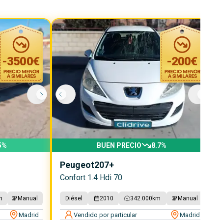
-
3500
€
-
200
€
5
%
BUEN PRECIO
8.7
%
Peugeot
207+
Confort 1.4 Hdi 70
m
Manual
Diésel
2010
342.000
km
Manual
Madrid
Vendido por particular
Madrid