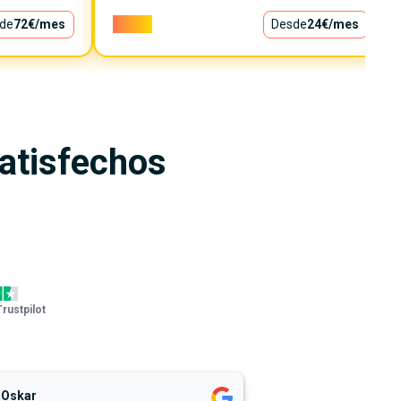
de
72€
/mes
2.100€
Desde
24€
/mes
satisfechos
Trustpilot
Oskar