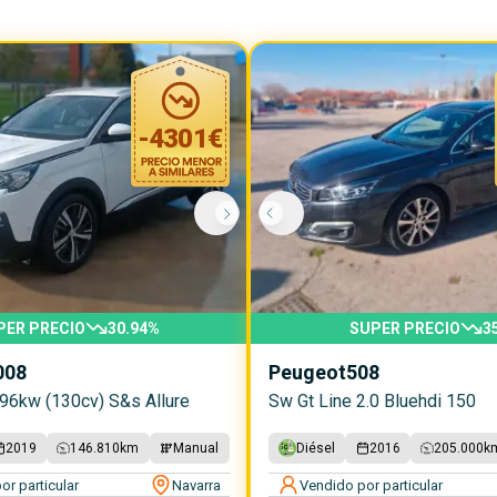
-
4301
€
PER PRECIO
30.94
%
SUPER PRECIO
3
008
Peugeot
508
 96kw (130cv) S&s Allure
Sw Gt Line 2.0 Bluehdi 150
2019
146.810
km
Manual
Diésel
2016
205.000
k
or particular
Navarra
Vendido por particular