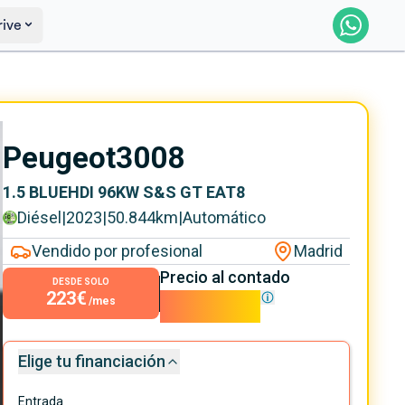
rive
Reservar
Saber más
Peugeot
3008
1.5 BLUEHDI 96KW S&S GT EAT8
Diésel
|
2023
|
50.844
km
|
Automático
Vendido por profesional
Madrid
Precio al contado
DESDE SOLO
223€
20.190€
/mes
Elige tu financiación
Entrada