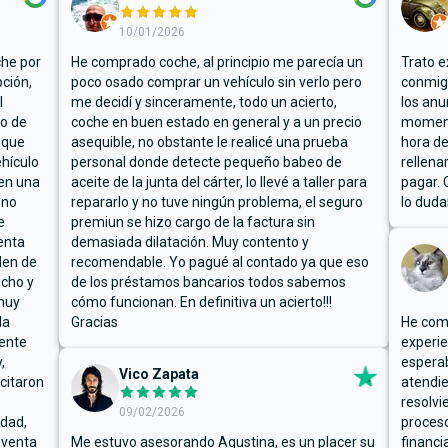
10/01/2026
che por
He comprado coche, al principio me parecía un
Trato e
ción,
poco osado comprar un vehículo sin verlo pero
conmigo
l
me decidí y sinceramente, todo un acierto,
los anu
io de
coche en buen estado en general y a un precio
moment
 que
asequible, no obstante le realicé una prueba
hora de
hículo
personal donde detecte pequeño babeo de
rellena
ben una
aceite de la junta del cárter, lo llevé a taller para
pagar. 
 no
repararlo y no tuve ningún problema, el seguro
lo duda
e
premiun se hizo cargo de la factura sin
enta
demasiada dilatación. Muy contento y
den de
recomendable. Yo pagué al contado ya que eso
ucho y
de los préstamos bancarios todos sabemos
muy
cómo funcionan. En definitiva un acierto!!!
la
Gracias
He comp
mente
experie
,
espera
Vico Zapata
icitaron
atendie
resolvi
09/02/2026
rdad,
proceso
 venta
Me estuvo asesorando Agustina, es un placer su
financi