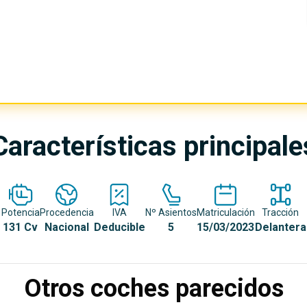
Características principale
Potencia
Procedencia
IVA
Nº Asientos
Matriculación
Tracción
131 Cv
Nacional
Deducible
5
15/03/2023
Delantera
Otros coches parecidos