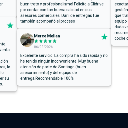
er
buen trato y profesionalismo! Felicito a Clidrive
exacta
por contar con tan buena calidad en sus
gestión
asesores comerciales. Darli de entregas fue
que tra
también acompañó el proceso
equipo 
duda vo
recome
Merce Melian
coche c
nte.
06/02/2026
 venta
Excelente servicio. La compra ha sido rápida y no
ación
he tenido ningún inconveniente. Muy buena
es, lo
atención de parte de Santiago (buen
 lo
asesoramiento) y del equipo de
er su
entrega.Recomendable 100%
s.