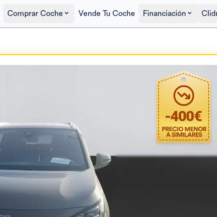
Comprar Coche
Vende Tu Coche
Financiación
Clid
Precio al contado
20.190€
-
400
€