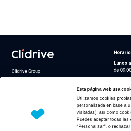
Horario
Lunes a
de 09:00
Clidrive Group
Av. de Manoteras, 38
Madrid
28050
Esta página web usa cook
Utilizamos cookies propias
personalizada en base a un
visitadas); así como cooki
© 2026 CLIDRIVE CAPITAL, SOCIEDAD LIMITADA. Todos l
Puedes aceptar todas las 
“Personalizar”, o rechaza