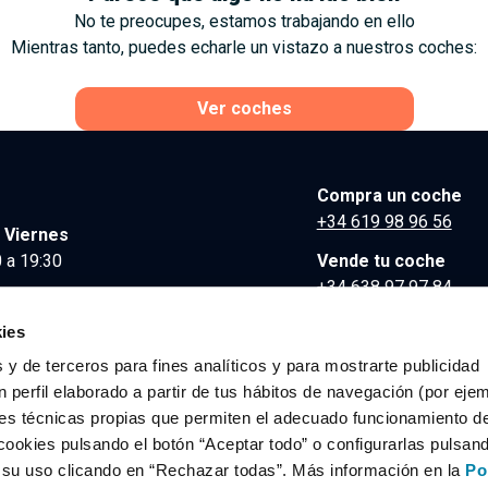
No te preocupes, estamos trabajando en ello
Mientras tanto, puedes echarle un vistazo a nuestros coches:
Ver coches
Compra un coche
+34 619 98 96 56
 Viernes
 a 19:30
Vende tu coche
+34 638 97 97 84
Comunicación y Pre
ies
contacto@clidrive.co
 y de terceros para fines analíticos y para mostrarte publicidad
 perfil elaborado a partir de tus hábitos de navegación (por eje
es técnicas propias que permiten el adecuado funcionamiento del
os derechos reservados.
cookies pulsando el botón “Aceptar todo” o configurarlas pulsan
r su uso clicando en “Rechazar todas”. Más información en la
Po