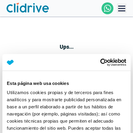
Comprar Coche
Todos Los Coches
Ups...
Profesional
Particular
Esta página web usa cookies
Parece que algo no ha ido bien
Utilizamos cookies propias y de terceros para fines
Financiación
No te preocupes, estamos trabajando en ello
analíticos y para mostrarte publicidad personalizada en
Mientras tanto, puedes echarle un vistazo a nuestros
base a un perfil elaborado a partir de tus hábitos de
Clidrive
coches:
navegación (por ejemplo, páginas visitadas); así como
cookies técnicas propias que permiten el adecuado
Ver coches
funcionamiento del sitio web. Puedes aceptar todas las