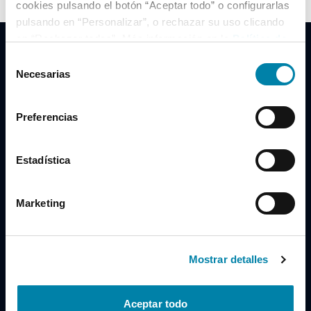
cookies pulsando el botón “Aceptar todo” o configurarlas
pulsando en “Personalizar”, o rechazar su uso clicando
en “Rechazar todas”. Más información en la
Política de
Cookies
.
Selección
Necesarias
de
consentimiento
Clidrive Group
Preferencias
Av. de Manoteras, 38
Madrid
28050
Estadística
Horario
Marketing
Lunes a Viernes
de 09:00 a 19:30
Compra un coche
+34 619 98 96 56
Mostrar detalles
Vende tu coche
+34 638 97 97 84
Aceptar todo