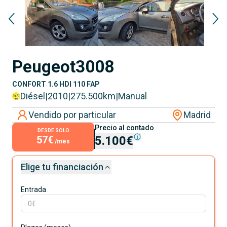
Peugeot
3008
CONFORT 1.6 HDI 110 FAP
Diésel
|
2010
|
275.500
km
|
Manual
Vendido por particular
Madrid
Precio al contado
DESDE SOLO
57€
5.100€
/mes
Elige tu financiación
Entrada