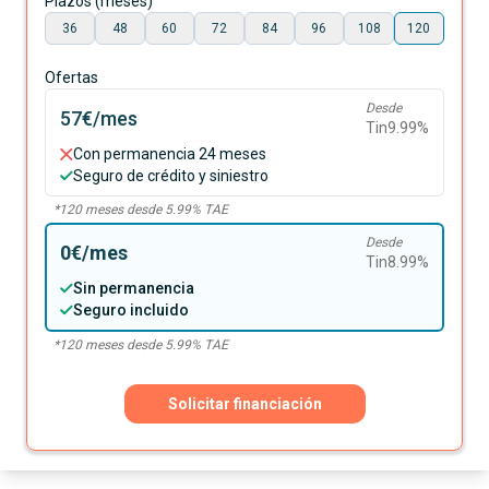
Plazos (meses)
36
48
60
72
84
96
108
120
Ofertas
Desde
57€
/mes
Tin
9.99
%
Con permanencia 24 meses
Seguro de crédito y siniestro
*
120
meses desde
5.99
% TAE
Desde
0€
/mes
Tin
8.99
%
Sin permanencia
Seguro incluido
*
120
meses desde
5.99
% TAE
Solicitar financiación