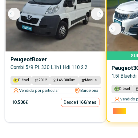
SU
Peugeot
Boxer
Combi 5/9 Pl. 330 L1h1 Hdi 110 2.2
Peugeot
3
1.5l Bluehdi
Diésel
2012
146.300
km
Manual
Diésel
Vendido por particular
Barcelona
Vendido p
10.500€
Desde
116€
/mes
9.600€