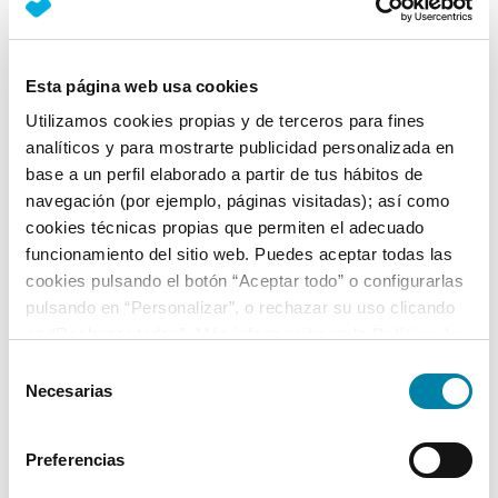
Nº Asientos
Matriculación
Tracción
5
22/07/2010
Delantera
Esta página web usa cookies
Equipamiento*
Utilizamos cookies propias y de terceros para fines
analíticos y para mostrarte publicidad personalizada en
Ficha técnica
base a un perfil elaborado a partir de tus hábitos de
navegación (por ejemplo, páginas visitadas); así como
cookies técnicas propias que permiten el adecuado
Exterior
funcionamiento del sitio web. Puedes aceptar todas las
cookies pulsando el botón “Aceptar todo” o configurarlas
Interior
pulsando en “Personalizar”, o rechazar su uso clicando
en “Rechazar todas”. Más información en la
Política de
Cookies
.
Selección
Seguridad
Necesarias
de
consentimiento
Multimedia
Preferencias