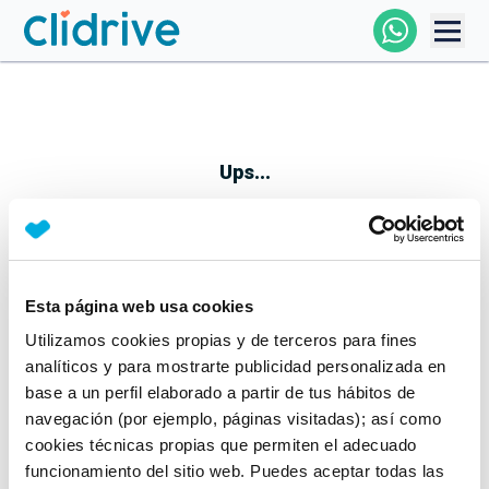
Comprar Coche
Todos Los Coches
Ups...
Profesional
Particular
Esta página web usa cookies
Parece que algo no ha ido bien
Utilizamos cookies propias y de terceros para fines
Financiación
No te preocupes, estamos trabajando en ello
analíticos y para mostrarte publicidad personalizada en
Mientras tanto, puedes echarle un vistazo a nuestros
base a un perfil elaborado a partir de tus hábitos de
Clidrive
coches:
navegación (por ejemplo, páginas visitadas); así como
cookies técnicas propias que permiten el adecuado
Ver coches
funcionamiento del sitio web. Puedes aceptar todas las