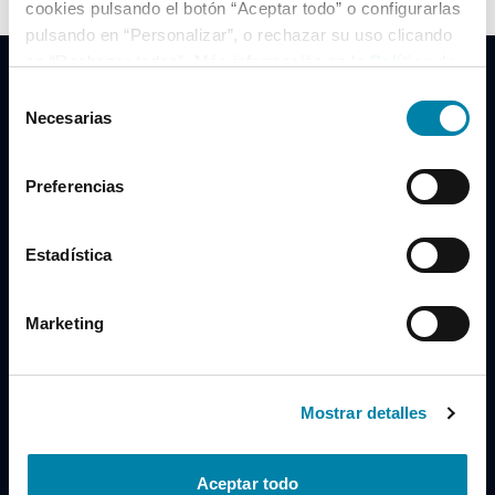
cookies pulsando el botón “Aceptar todo” o configurarlas
pulsando en “Personalizar”, o rechazar su uso clicando
en “Rechazar todas”. Más información en la
Política de
Cookies
.
Selección
Necesarias
de
consentimiento
Clidrive Group
Preferencias
Av. de Manoteras, 38
Madrid
28050
Estadística
Horario
Marketing
Lunes a Viernes
de 09:00 a 19:30
Compra un coche
+34 619 98 96 56
Mostrar detalles
Vende tu coche
+34 638 97 97 84
Aceptar todo