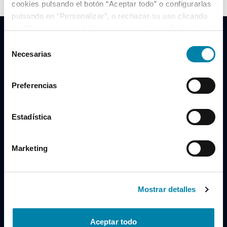
cookies pulsando el botón “Aceptar todo” o configurarlas
pulsando en “Personalizar”, o rechazar su uso clicando
en “Rechazar todas”. Más información en la
Política de
Cookies
.
Selección
Necesarias
de
consentimiento
Clidrive Group
Preferencias
Av. de Manoteras, 38
Madrid
28050
Estadística
Horario
Marketing
Lunes a Viernes
de 09:00 a 19:30
Compra un coche
+34 619 98 96 56
Mostrar detalles
Vende tu coche
+34 638 97 97 84
Aceptar todo