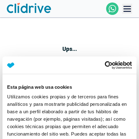
Comprar Coche
Todos Los Coches
Ups...
Profesional
Particular
Esta página web usa cookies
Parece que algo no ha ido bien
Utilizamos cookies propias y de terceros para fines
Financiación
No te preocupes, estamos trabajando en ello
analíticos y para mostrarte publicidad personalizada en
Mientras tanto, puedes echarle un vistazo a nuestros
base a un perfil elaborado a partir de tus hábitos de
Clidrive
coches:
navegación (por ejemplo, páginas visitadas); así como
cookies técnicas propias que permiten el adecuado
Ver coches
funcionamiento del sitio web. Puedes aceptar todas las