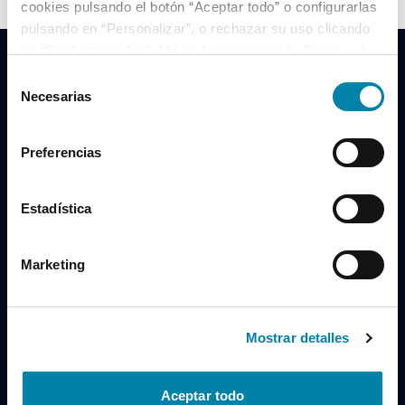
cookies pulsando el botón “Aceptar todo” o configurarlas
pulsando en “Personalizar”, o rechazar su uso clicando
en “Rechazar todas”. Más información en la
Política de
Cookies
.
Selección
Necesarias
de
consentimiento
Clidrive Group
Preferencias
Av. de Manoteras, 38
Madrid
28050
Estadística
Horario
Marketing
Lunes a Viernes
de 09:00 a 19:30
Compra un coche
+34 619 98 96 56
Mostrar detalles
Vende tu coche
+34 638 97 97 84
Aceptar todo