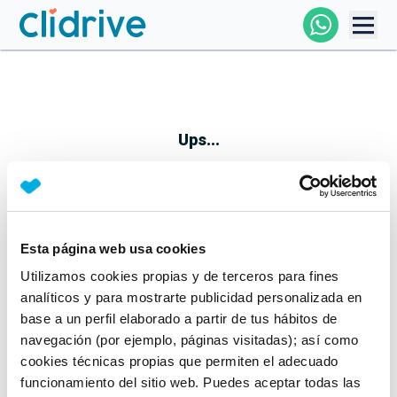
Comprar Coche
Todos Los Coches
Ups...
Profesional
Particular
Esta página web usa cookies
Parece que algo no ha ido bien
Utilizamos cookies propias y de terceros para fines
Financiación
No te preocupes, estamos trabajando en ello
analíticos y para mostrarte publicidad personalizada en
Mientras tanto, puedes echarle un vistazo a nuestros
base a un perfil elaborado a partir de tus hábitos de
Clidrive
coches:
navegación (por ejemplo, páginas visitadas); así como
cookies técnicas propias que permiten el adecuado
Ver coches
funcionamiento del sitio web. Puedes aceptar todas las