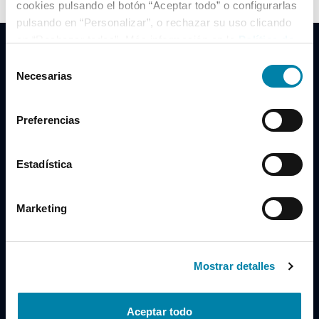
cookies pulsando el botón “Aceptar todo” o configurarlas
pulsando en “Personalizar”, o rechazar su uso clicando
en “Rechazar todas”. Más información en la
Política de
Cookies
.
Selección
Necesarias
de
consentimiento
Clidrive Group
Preferencias
Av. de Manoteras, 38
Madrid
28050
Estadística
Horario
Marketing
Lunes a Viernes
de 09:00 a 19:30
Compra un coche
+34 619 98 96 56
Mostrar detalles
Vende tu coche
+34 638 97 97 84
Aceptar todo