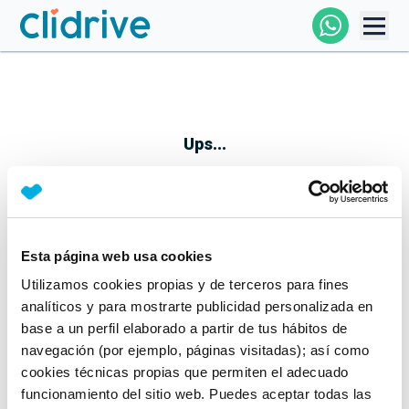
Comprar Coche
Todos Los Coches
Ups...
Profesional
Particular
Esta página web usa cookies
Parece que algo no ha ido bien
Utilizamos cookies propias y de terceros para fines
Financiación
No te preocupes, estamos trabajando en ello
analíticos y para mostrarte publicidad personalizada en
Mientras tanto, puedes echarle un vistazo a nuestros
base a un perfil elaborado a partir de tus hábitos de
Clidrive
coches:
navegación (por ejemplo, páginas visitadas); así como
cookies técnicas propias que permiten el adecuado
Ver coches
funcionamiento del sitio web. Puedes aceptar todas las