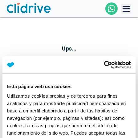
Comprar Coche
Todos Los Coches
Ups...
Profesional
Particular
Esta página web usa cookies
Parece que algo no ha ido bien
Utilizamos cookies propias y de terceros para fines
Financiación
No te preocupes, estamos trabajando en ello
analíticos y para mostrarte publicidad personalizada en
Mientras tanto, puedes echarle un vistazo a nuestros
base a un perfil elaborado a partir de tus hábitos de
Clidrive
coches:
navegación (por ejemplo, páginas visitadas); así como
cookies técnicas propias que permiten el adecuado
Ver coches
funcionamiento del sitio web. Puedes aceptar todas las