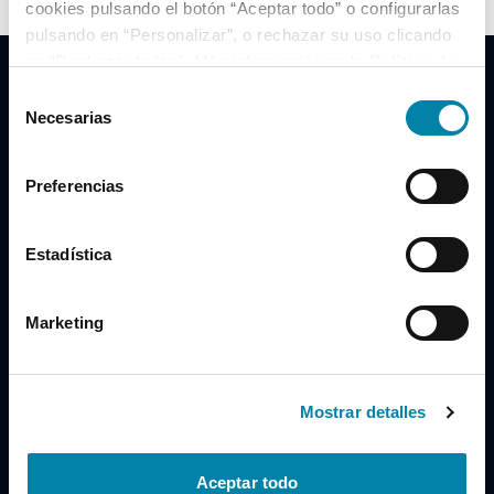
cookies pulsando el botón “Aceptar todo” o configurarlas
pulsando en “Personalizar”, o rechazar su uso clicando
en “Rechazar todas”. Más información en la
Política de
Cookies
.
Selección
Necesarias
de
consentimiento
Clidrive Group
Preferencias
Av. de Manoteras, 38
Madrid
28050
Estadística
Horario
Marketing
Lunes a Viernes
de 09:00 a 19:30
Compra un coche
+34 619 98 96 56
Mostrar detalles
Vende tu coche
+34 638 97 97 84
Aceptar todo