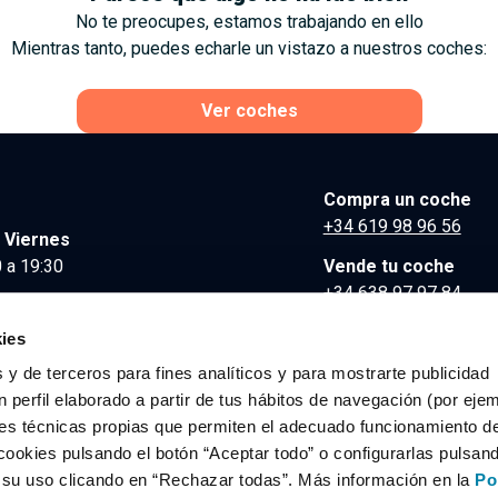
No te preocupes, estamos trabajando en ello
Mientras tanto, puedes echarle un vistazo a nuestros coches:
Ver coches
Compra un coche
+34 619 98 96 56
 Viernes
 a 19:30
Vende tu coche
+34 638 97 97 84
Comunicación y Pre
ies
contacto@clidrive.co
 y de terceros para fines analíticos y para mostrarte publicidad
 perfil elaborado a partir de tus hábitos de navegación (por eje
es técnicas propias que permiten el adecuado funcionamiento del
os derechos reservados.
cookies pulsando el botón “Aceptar todo” o configurarlas pulsan
r su uso clicando en “Rechazar todas”. Más información en la
Po