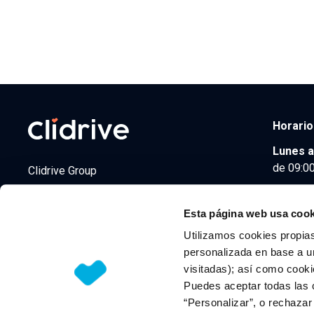
Horario
Lunes a
de 09:00
Clidrive Group
Av. de Manoteras, 38
Madrid
28050
Esta página web usa cook
Utilizamos cookies propias
personalizada en base a un
visitadas); así como cooki
© 2026 CLIDRIVE CAPITAL, SOCIEDAD LIMITADA. Todos l
Puedes aceptar todas las 
“Personalizar”, o rechaza