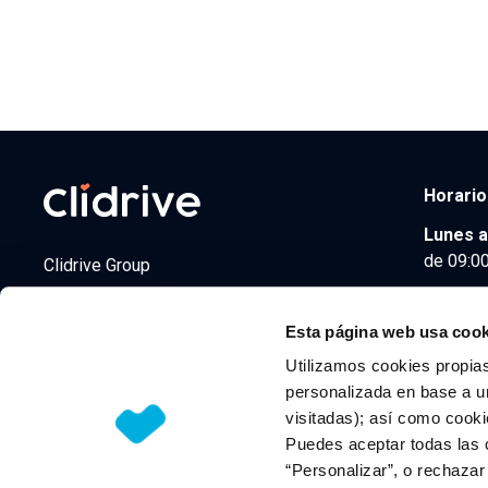
Horario
Lunes a
de 09:00
Clidrive Group
Av. de Manoteras, 38
Madrid
28050
Esta página web usa cook
Utilizamos cookies propias
personalizada en base a un
visitadas); así como cooki
© 2026 CLIDRIVE CAPITAL, SOCIEDAD LIMITADA. Todos l
Puedes aceptar todas las 
“Personalizar”, o rechaza