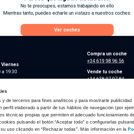
No te preocupes, estamos trabajando en ello
Mientras tanto, puedes echarle un vistazo a nuestros coches:
Ver coches
Compra un coche
+34 619 98 96 56
 Viernes
 a 19:30
Vende tu coche
+34 638 97 97 84
Comunicación y Pre
ies
contacto@clidrive.co
 y de terceros para fines analíticos y para mostrarte publicidad
 perfil elaborado a partir de tus hábitos de navegación (por eje
es técnicas propias que permiten el adecuado funcionamiento del
os derechos reservados.
cookies pulsando el botón “Aceptar todo” o configurarlas pulsan
r su uso clicando en “Rechazar todas”. Más información en la
Po