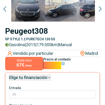
Peugeot
308
5P STYLE 1.2 PURETECH 130 SS
Gasolina
|
2015
|
179.000
km
|
Manual
Vendido por particular
Madrid
Precio al contado
DESDE SOLO
67€
6.000€
/mes
Elige tu financiación
Entrada