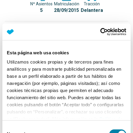
Nº Asientos
Matriculación
Tracción
5
28/09/2015
Delantera
Equipamiento*
Detalles destacados
Esta página web usa cookies
Luces diurnas LED
Utilizamos cookies propias y de terceros para fines
Sonido Arkamys
analíticos y para mostrarte publicidad personalizada en
base a un perfil elaborado a partir de tus hábitos de
Volante de cuero
navegación (por ejemplo, páginas visitadas); así como
+ Ver todos
cookies técnicas propias que permiten el adecuado
funcionamiento del sitio web. Puedes aceptar todas las
Ficha técnica
cookies pulsando el botón “Aceptar todo” o configurarlas
pulsando en “Personalizar”, o rechazar su uso clicando
en “Rechazar todas”. Más información en la
Política de
Exterior
Cookies
.
Selección