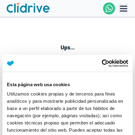
Comprar Coche
Todos Los Coches
Ups...
Profesional
Particular
Esta página web usa cookies
Parece que algo no ha ido bien
Utilizamos cookies propias y de terceros para fines
Financiación
No te preocupes, estamos trabajando en ello
analíticos y para mostrarte publicidad personalizada en
Mientras tanto, puedes echarle un vistazo a nuestros
base a un perfil elaborado a partir de tus hábitos de
Clidrive
coches:
navegación (por ejemplo, páginas visitadas); así como
cookies técnicas propias que permiten el adecuado
Ver coches
funcionamiento del sitio web. Puedes aceptar todas las