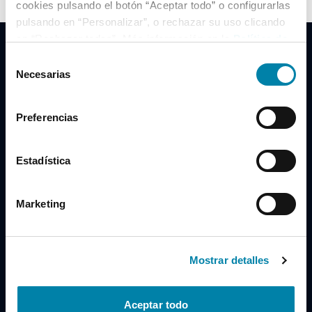
cookies pulsando el botón “Aceptar todo” o configurarlas
pulsando en “Personalizar”, o rechazar su uso clicando
en “Rechazar todas”. Más información en la
Política de
Cookies
.
Selección
Necesarias
de
consentimiento
Clidrive Group
Preferencias
Av. de Manoteras, 38
Madrid
28050
Estadística
Horario
Marketing
Lunes a Viernes
de 09:00 a 19:30
Compra un coche
+34 619 98 96 56
Mostrar detalles
Vende tu coche
+34 638 97 97 84
Aceptar todo