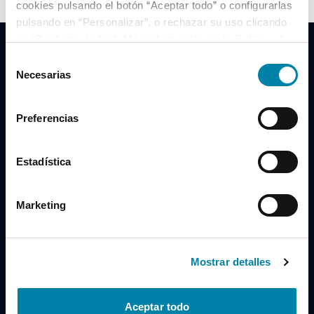
cookies pulsando el botón “Aceptar todo” o configurarlas
pulsando en “Personalizar”, o rechazar su uso clicando
en “Rechazar todas”. Más información en la
Política de
Cookies
.
Selección
Necesarias
de
consentimiento
Clidrive Group
Preferencias
Av. de Manoteras, 38
Madrid
28050
Estadística
Horario
Marketing
Lunes a Viernes
de 09:00 a 19:30
Compra un coche
+34 619 98 96 56
Mostrar detalles
Vende tu coche
+34 638 97 97 84
Aceptar todo