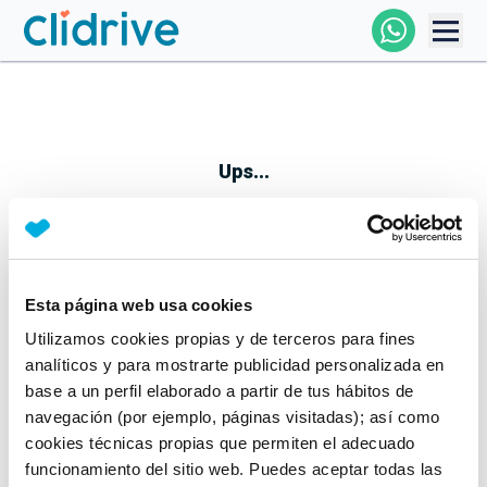
Comprar Coche
Todos Los Coches
Ups...
Profesional
Particular
Esta página web usa cookies
Parece que algo no ha ido bien
Utilizamos cookies propias y de terceros para fines
Financiación
No te preocupes, estamos trabajando en ello
analíticos y para mostrarte publicidad personalizada en
Mientras tanto, puedes echarle un vistazo a nuestros
base a un perfil elaborado a partir de tus hábitos de
Clidrive
coches:
navegación (por ejemplo, páginas visitadas); así como
cookies técnicas propias que permiten el adecuado
Ver coches
funcionamiento del sitio web. Puedes aceptar todas las