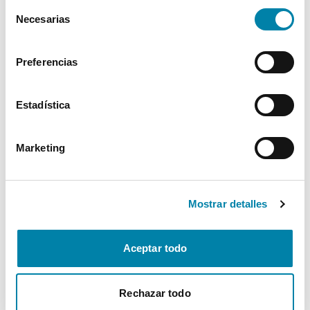
Cookies
.
Selección
Exterior
Necesarias
de
consentimiento
Interior
Preferencias
Seguridad
Estadística
Multimedia
Marketing
Confort
Mostrar detalles
* La información de Equipamiento puede no reflejar todos los detalles
específicos del vehículo.
Para cualquier duda, contacta con nuestro equipo.
Aceptar todo
Rechazar todo
Más de 3.500 clientes satisfechos