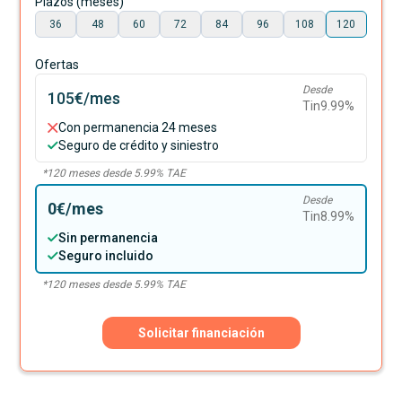
Plazos (meses)
36
48
60
72
84
96
108
120
Ofertas
Desde
105€
/mes
Tin
9.99
%
Con permanencia 24 meses
Seguro de crédito y siniestro
*
120
meses desde
5.99
% TAE
Desde
0€
/mes
Tin
8.99
%
Sin permanencia
Seguro incluido
*
120
meses desde
5.99
% TAE
Solicitar financiación