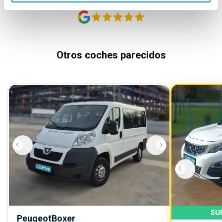
Otros coches parecidos
SU
Peugeot
Boxer