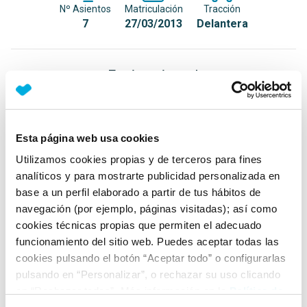
Nº Asientos
Matriculación
Tracción
7
27/03/2013
Delantera
Equipamiento*
Detalles destacados
Techo panorámico de cristal con cortina interior
Esta página web usa cookies
eléctrica secuencial
Utilizamos cookies propias y de terceros para fines
Maletero con iluminación
analíticos y para mostrarte publicidad personalizada en
base a un perfil elaborado a partir de tus hábitos de
Proyector de información en el parabrisas (Head Up
navegación (por ejemplo, páginas visitadas); así como
Display)
cookies técnicas propias que permiten el adecuado
+ Ver todos
funcionamiento del sitio web. Puedes aceptar todas las
cookies pulsando el botón “Aceptar todo” o configurarlas
Ficha técnica
pulsando en “Personalizar”, o rechazar su uso clicando
en “Rechazar todas”. Más información en la
Política de