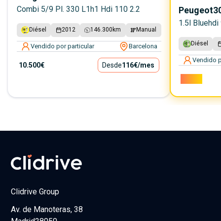
Combi 5/9 Pl. 330 L1h1 Hdi 110 2.2
Peugeot
3
1.5l Bluehdi
Diésel
2012
146.300
km
Manual
Diésel
Vendido por particular
Barcelona
Vendido p
10.500€
Desde
116€
/mes
9.600€
Clidrive Group
Av. de Manoteras, 38