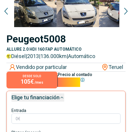
Peugeot
5008
ALLURE 2.0 HDI 160 FAP AUTOMÁTICO
Diésel
|
2013
|
136.000
km
|
Automático
Vendido por particular
Teruel
Precio al contado
DESDE SOLO
105€
9.500€
/mes
Elige tu financiación
Entrada