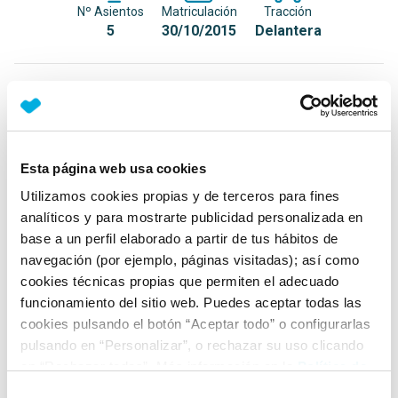
Nº Asientos
Matriculación
Tracción
5
30/10/2015
Delantera
Equipamiento*
Detalles destacados
Esta página web usa cookies
Techo panorámico de cristal con toldo de ocultación
eléctrico
Utilizamos cookies propias y de terceros para fines
analíticos y para mostrarte publicidad personalizada en
Faros Full LED
base a un perfil elaborado a partir de tus hábitos de
Faros antiniebla LED con cornering lights
navegación (por ejemplo, páginas visitadas); así como
cookies técnicas propias que permiten el adecuado
+ Ver todos
funcionamiento del sitio web. Puedes aceptar todas las
cookies pulsando el botón “Aceptar todo” o configurarlas
Ficha técnica
pulsando en “Personalizar”, o rechazar su uso clicando
en “Rechazar todas”. Más información en la
Política de
Cookies
.
Exterior
Selección