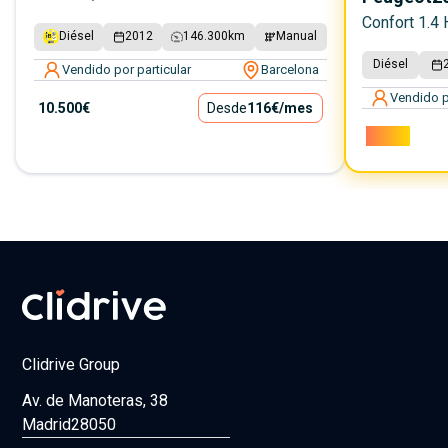
Confort 1.4 
Diésel
2012
146.300
km
Manual
Diésel
Vendido por particular
Barcelona
Vendido p
10.500€
Desde
116€
/mes
2.100€
Clidrive Group
Av. de Manoteras, 38
Madrid
28050