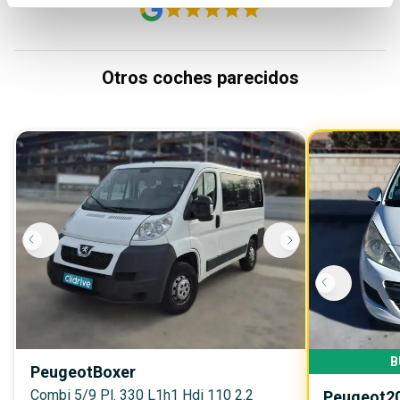
Otros coches parecidos
B
Peugeot
Boxer
Combi 5/9 Pl. 330 L1h1 Hdi 110 2.2
Peugeot
2