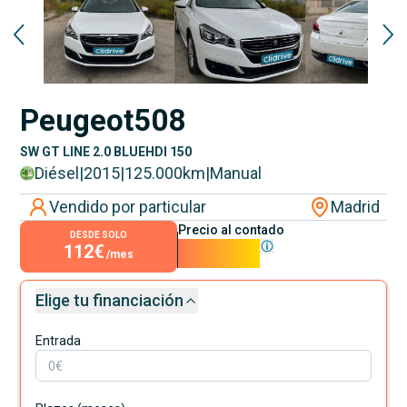
Peugeot
508
SW GT LINE 2.0 BLUEHDI 150
Diésel
|
2015
|
125.000
km
|
Manual
Vendido por particular
Madrid
Precio al contado
DESDE SOLO
112€
10.100€
/mes
Elige tu financiación
Entrada