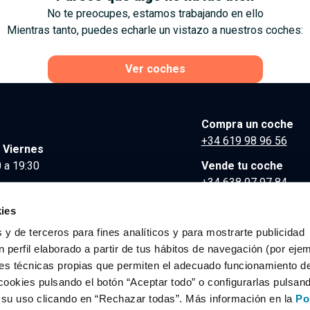
No te preocupes, estamos trabajando en ello
Mientras tanto, puedes echarle un vistazo a nuestros coches:
Ver coches
Compra un coche
+34 619 98 96 56
 Viernes
 a 19:30
Vende tu coche
+34 638 97 97 84
Comunicación y Pre
ies
contacto@clidrive.co
 y de terceros para fines analíticos y para mostrarte publicidad
 perfil elaborado a partir de tus hábitos de navegación (por eje
es técnicas propias que permiten el adecuado funcionamiento del
os derechos reservados.
cookies pulsando el botón “Aceptar todo” o configurarlas pulsan
r su uso clicando en “Rechazar todas”. Más información en la
Po