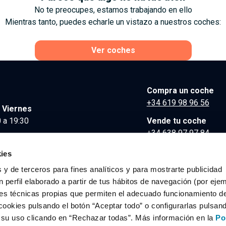
No te preocupes, estamos trabajando en ello
Mientras tanto, puedes echarle un vistazo a nuestros coches:
Ver coches
Compra un coche
+34 619 98 96 56
 Viernes
 a 19:30
Vende tu coche
+34 638 97 97 84
Comunicación y Pre
ies
contacto@clidrive.co
 y de terceros para fines analíticos y para mostrarte publicidad
 perfil elaborado a partir de tus hábitos de navegación (por eje
es técnicas propias que permiten el adecuado funcionamiento del
os derechos reservados.
cookies pulsando el botón “Aceptar todo” o configurarlas pulsan
r su uso clicando en “Rechazar todas”. Más información en la
Po