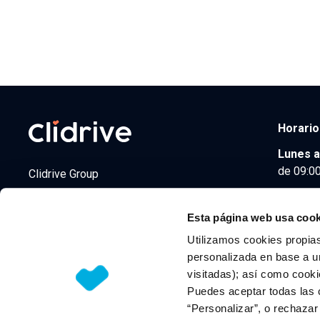
Horario
Lunes a
de 09:00
Clidrive Group
Av. de Manoteras, 38
Madrid
28050
Esta página web usa cook
Utilizamos cookies propias
personalizada en base a un
visitadas); así como cooki
© 2026 CLIDRIVE CAPITAL, SOCIEDAD LIMITADA. Todos l
Puedes aceptar todas las 
“Personalizar”, o rechaza