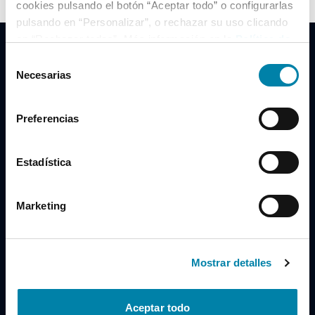
cookies pulsando el botón “Aceptar todo” o configurarlas
pulsando en “Personalizar”, o rechazar su uso clicando
en “Rechazar todas”. Más información en la
Política de
Cookies
.
Selección
Necesarias
de
consentimiento
Clidrive Group
Preferencias
Av. de Manoteras, 38
Madrid
28050
Estadística
Horario
Marketing
Lunes a Viernes
de 09:00 a 19:30
Compra un coche
+34 619 98 96 56
Mostrar detalles
Vende tu coche
+34 638 97 97 84
Aceptar todo