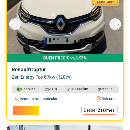
BUEN PRECIO
6.95
%
Renault
Captur
Zen Energy Tce 87kw (120cv)
Gasolina
2018
101.000
km
Manual
Vendido por particular
Baleares
10.980€
Desde
121€
/mes