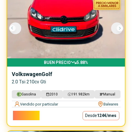
BUEN PRECIO
5.88
%
Volkswagen
Golf
2.0 Tsi 210cv Gti
Gasolina
2010
191.982
km
Manual
Vendido por particular
Baleares
11.200€
Desde
124€
/mes