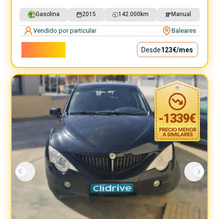
Gasolina
2015
142.000
km
Manual
Vendido por particular
Baleares
11.100€
Desde
123€
/mes
-
1339
€