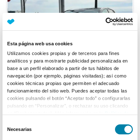
Esta página web usa cookies
Utilizamos cookies propias y de terceros para fines
analíticos y para mostrarte publicidad personalizada en
base a un perfil elaborado a partir de tus hábitos de
navegación (por ejemplo, páginas visitadas); así como
cookies técnicas propias que permiten el adecuado
funcionamiento del sitio web. Puedes aceptar todas las
Volkswagen
Golf
cookies pulsando el botón “Aceptar todo” o configurarlas
Gti Tcr 2.0 Tsi 213kw(290cv) Dsg
pulsando en “Personalizar”, o rechazar su uso clicando
en “Rechazar todas”. Más información en la
Política de
Gasolina
2020
49.000
km
Automático
Cookies
.
Selección
Vendido por particular
Baleares
Necesarias
de
consentimiento