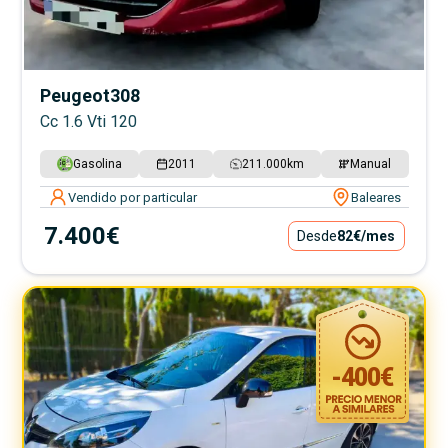
Peugeot
308
Cc 1.6 Vti 120
Gasolina
2011
211.000
km
Manual
Vendido por particular
Baleares
7.400€
Desde
82€
/mes
-
400
€