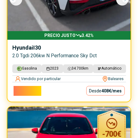
PRECIO JUSTO
3.42
%
Hyundai
I30
2.0 Tgdi 206kw N Performance Sky Dct
Gasolina
2023
34.700
km
Automático
Vendido por particular
Baleares
36.990€
Desde
408€
/mes
-
700
€