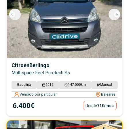
Citroen
Berlingo
Multispace Feel Puretech Ss
Gasolina
2016
147.000
km
Manual
Vendido por particular
Baleares
6.400€
Desde
71€
/mes