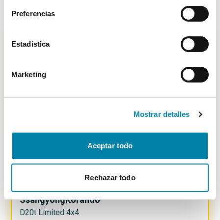
35.000€
Desde
386€
/mes
Preferencias
Estadística
-
3300
€
Marketing
Mostrar detalles
Aceptar todo
Rechazar todo
SUPER PRECIO
37.5
%
Ssangyong
Korando
D20t Limited 4x4