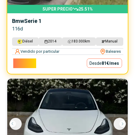
SUPER PRECIO
25.51
%
Bmw
Serie 1
116d
Diésel
2014
183.000
km
Manual
Vendido por particular
Baleares
7.300€
Desde
81€
/mes