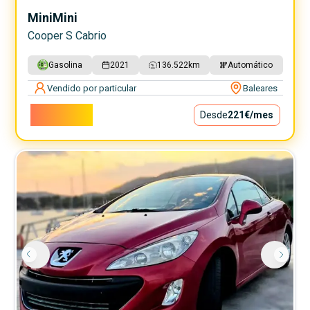
Mini
Mini
Cooper S Cabrio
Gasolina
2021
136.522
km
Automático
Vendido por particular
Baleares
20.000€
Desde
221€
/mes