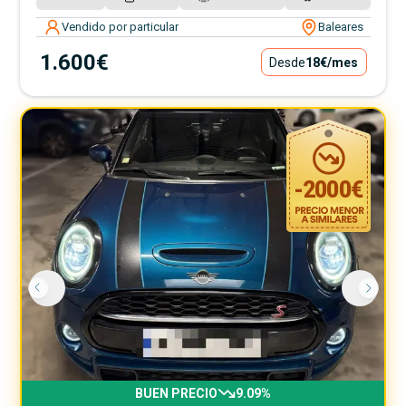
Vendido por particular
Baleares
1.600€
Desde
18€
/mes
-
2000
€
BUEN PRECIO
9.09
%