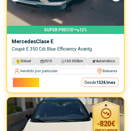
SUPER PRECIO
12
%
Mercedes
Clase E
Coupé E 350 Cdi Blue Efficiency Avantg.
Diésel
2010
165.000
km
Automático
Vendido por particular
Baleares
11.900€
Desde
132€
/mes
-
820
€