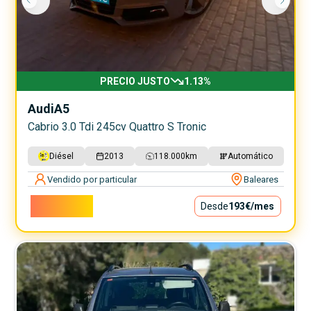
PRECIO JUSTO
1.13
%
Audi
A5
Cabrio 3.0 Tdi 245cv Quattro S Tronic
Diésel
2013
118.000
km
Automático
Vendido por particular
Baleares
17.500€
Desde
193€
/mes