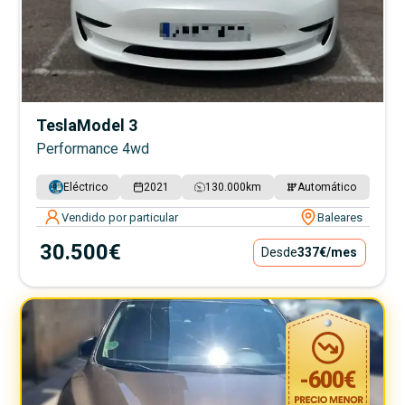
Tesla
Model 3
Performance 4wd
Eléctrico
2021
130.000
km
Automático
Vendido por particular
Baleares
30.500€
Desde
337€
/mes
-
600
€