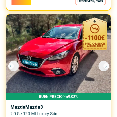
3.800€
Desde
42€
/mes
-
1100
€
BUEN PRECIO
9.02
%
Mazda
Mazda3
2.0 Ge 120 Mt Luxury Sdn