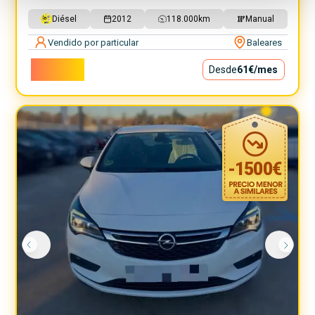
Diésel
2012
118.000
km
Manual
Vendido por particular
Baleares
5.500€
Desde
61€
/mes
-
1500
€