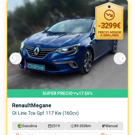
-
3299
€
SUPER PRECIO
17.55
%
Renault
Megane
Gt Line Tce Gpf 117 Kw (160cv)
Gasolina
2019
89.000
km
Manual