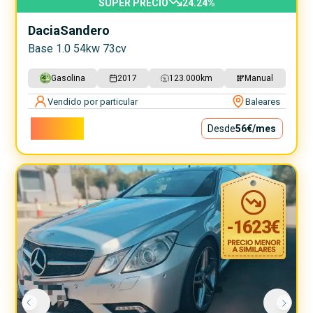
SUPER PRECIO
24.24
%
Dacia
Sandero
Base 1.0 54kw 73cv
Gasolina
2017
123.000
km
Manual
Vendido por particular
Baleares
5.000€
Desde
56€
/mes
-
1623
€