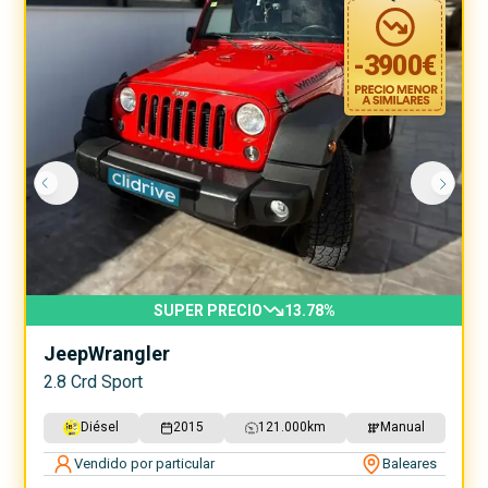
-
3900
€
SUPER PRECIO
13.78
%
Jeep
Wrangler
2.8 Crd Sport
Diésel
2015
121.000
km
Manual
Vendido por particular
Baleares