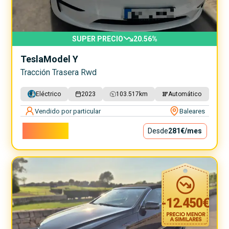
SUPER PRECIO
20.56
%
Tesla
Model Y
Tracción Trasera Rwd
Eléctrico
2023
103.517
km
Automático
Vendido por particular
Baleares
25.500€
Desde
281€
/mes
-
12.450
€