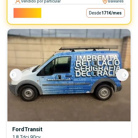
Vendido por particular
Baleares
15.500€
Desde
171€
/mes
Ford
Transit
1.8 Tdci 90cv