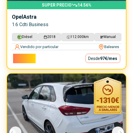
SUPER PRECIO
14.56
%
Opel
Astra
1.6 Cdti Business
Diésel
2018
112.000
km
Manual
Vendido por particular
Baleares
8.800€
Desde
97€
/mes
-
1310
€