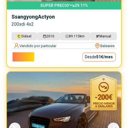
SUPER PRECIO
29.11
%
Ssangyong
Actyon
200xdi 4x2
Diésel
2010
89.115
km
Manual
Vendido por particular
Baleares
4.600€
Desde
51€
/mes
-
200
€