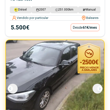
Diésel
2007
251.000
km
Manual
Vendido por particular
Baleares
5.500€
Desde
61€
/mes
-
2500
€