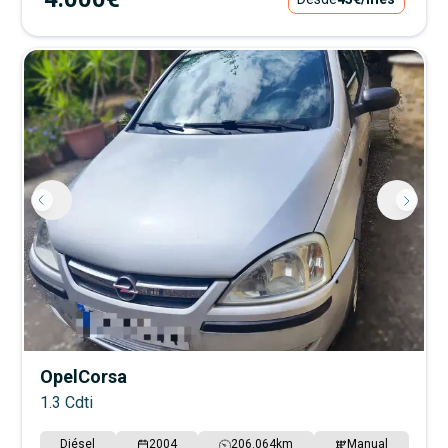
Opel
Corsa
1.3 Cdti
Diésel
2004
206.064
km
Manual