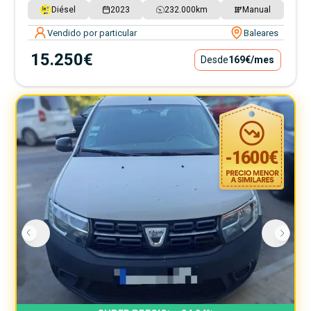
Diésel
2023
232.000
km
Manual
Vendido por particular
Baleares
15.250€
Desde
169€
/mes
-
1600
€