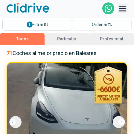
Comprar Coche
Filtrar
Ordenar
1
Todos Los Coches
Todos
Particular
Profesional
Profesional
71
Coches
al mejor precio
en Baleares
Particular
-
6600
€
Financiación
Clidrive