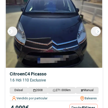
Citroen
C4 Picasso
1.6 Hdi 110 Exclusive
Diésel
2008
271.000
km
Manual
Vendido por particular
Baleares
4.000€
Desde
45€
/mes