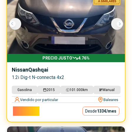
PRECIO JUSTO
4.76
%
Nissan
Qashqai
1.2i Dig-t N-connecta 4x2
Gasolina
2015
101.000
km
Manual
Vendido por particular
Baleares
12.000€
Desde
133€
/mes