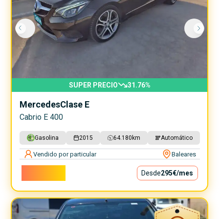
SUPER PRECIO
31.76
%
Mercedes
Clase E
Cabrio E 400
Gasolina
2015
64.180
km
Automático
Vendido por particular
Baleares
26.750€
Desde
295€
/mes