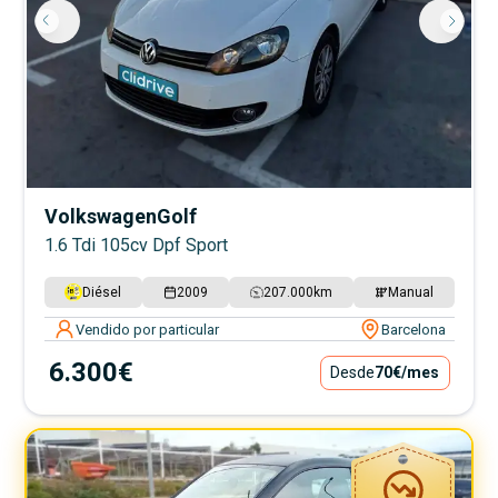
Volkswagen
Golf
1.6 Tdi 105cv Dpf Sport
Diésel
2009
207.000
km
Manual
Vendido por particular
Barcelona
6.300€
Desde
70€
/mes