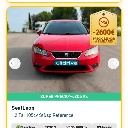
-
2600
€
SUPER PRECIO
30.59
%
Seat
Leon
1.2 Tsi 105cv St&sp Reference
Gasolina
2013
135.008
km
Manual