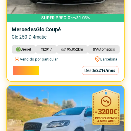
SUPER PRECIO
31.03
%
Mercedes
Glc Coupé
Glc 250 D 4matic
Diésel
2017
195.852
km
Automático
Vendido por particular
Barcelona
20.000€
Desde
221€
/mes
-
3200
€