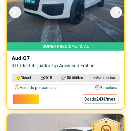
SUPER PRECIO
12.7
%
Audi
Q7
3.0 Tdi 204 Quattro Tip Advanced Edition
Diésel
2015
158.000
km
Automático
Vendido por particular
Barcelona
22.000€
Desde
243€
/mes