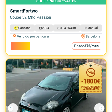
SUPER PRECIO
43.1
%
Smart
Fortwo
Coupé 52 Mhd Passion
Gasolina
2004
114.254
km
Manual
Vendido por particular
Barcelona
3.300€
Desde
37€
/mes
-
1800
€