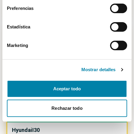
7.699€
Preferencias
Desde
85€
/mes
Estadística
Marketing
-
3499
€
Mostrar detalles
Aceptar todo
Rechazar todo
SUPER PRECIO
26.92
%
Hyundai
I30