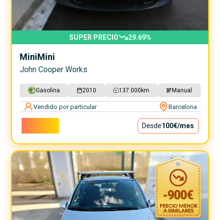
SUPER PRECIO
29.69
%
Mini
Mini
John Cooper Works
Gasolina
2010
137.000
km
Manual
Vendido por particular
Barcelona
9.000€
Desde
100€
/mes
-
900
€