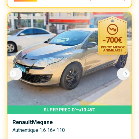
-
700
€
SUPER PRECIO
10.45
%
Renault
Megane
Authentique 1.6 16v 110