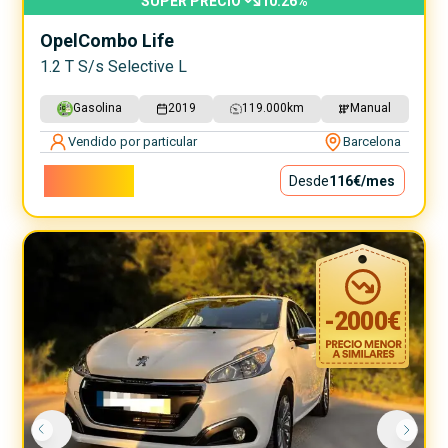
SUPER PRECIO
10.26
%
Opel
Combo Life
1.2 T S/s Selective L
Gasolina
2019
119.000
km
Manual
Vendido por particular
Barcelona
10.500€
Desde
116€
/mes
-
2000
€