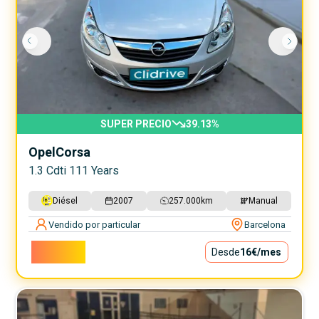
SUPER PRECIO
39.13
%
Opel
Corsa
1.3 Cdti 111 Years
Diésel
2007
257.000
km
Manual
Vendido por particular
Barcelona
1.400€
Desde
16€
/mes