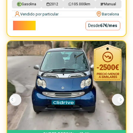
Gasolina
2012
105.000
km
Manual
Vendido por particular
Barcelona
6.000€
Desde
67€
/mes
-
2500
€