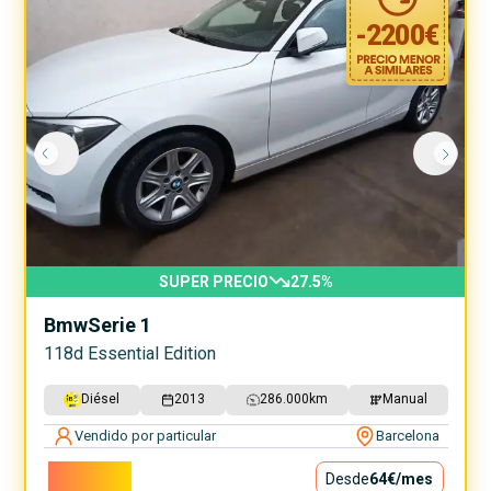
-
2200
€
SUPER PRECIO
27.5
%
Bmw
Serie 1
118d Essential Edition
Diésel
2013
286.000
km
Manual
Vendido por particular
Barcelona
5.800€
Desde
64€
/mes