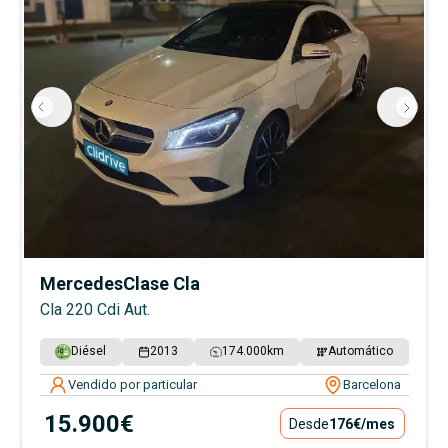
Mercedes
Clase Cla
Cla 220 Cdi Aut.
Diésel
2013
174.000
km
Automático
Vendido por particular
Barcelona
15.900€
Desde
176€
/mes