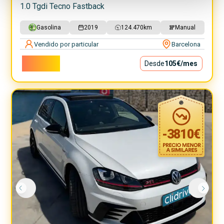
1.0 Tgdi Tecno Fastback
Gasolina
2019
124.470
km
Manual
Vendido por particular
Barcelona
9.500€
Desde
105€
/mes
-
3810
€