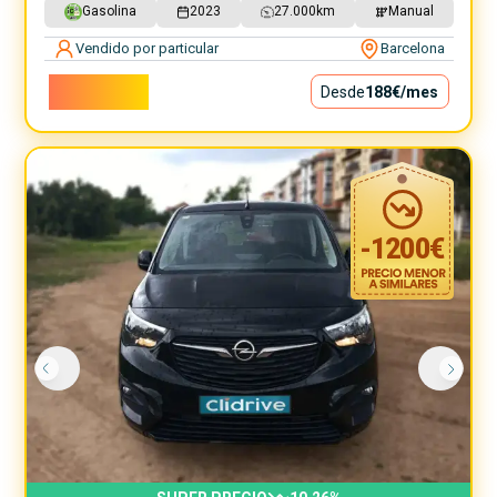
Gasolina
2023
27.000
km
Manual
Vendido por particular
Barcelona
17.050€
Desde
188€
/mes
-
1200
€