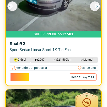
SUPER PRECIO
32.58
%
Saab
9 3
Sport Sedan Linear Sport 1.9 Tid Eco
Diésel
2007
221.500
km
Manual
Vendido por particular
Barcelona
2.899€
Desde
32€
/mes