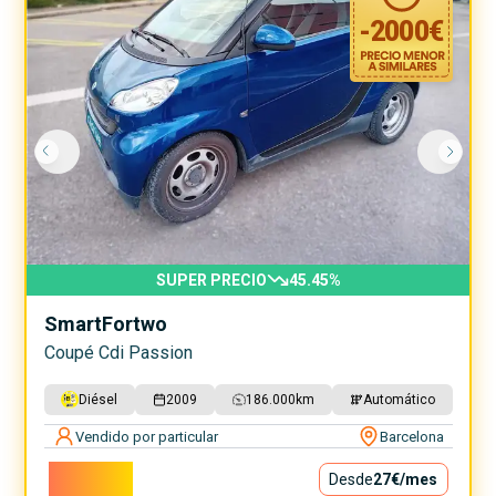
-
2000
€
SUPER PRECIO
45.45
%
Smart
Fortwo
Coupé Cdi Passion
Diésel
2009
186.000
km
Automático
Vendido por particular
Barcelona
2.400€
Desde
27€
/mes