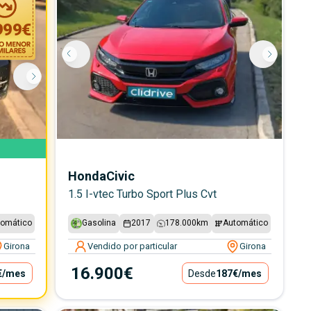
999
€
Honda
Civic
1.5 I-vtec Turbo Sport Plus Cvt
tomático
Gasolina
2017
178.000
km
Automático
Girona
Vendido por particular
Girona
16.900€
€
/mes
Desde
187€
/mes