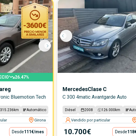
-
3600
€
ECIO
26.47
%
areg
Mercedes
Clase C
tronic Bluemotion Tech
C 300 4matic Avantgarde Auto
315.236
km
Automático
Diésel
2008
126.000
km
Aut
ular
Girona
Vendido por particular
10.700€
Desde
111€
/mes
Desde
118