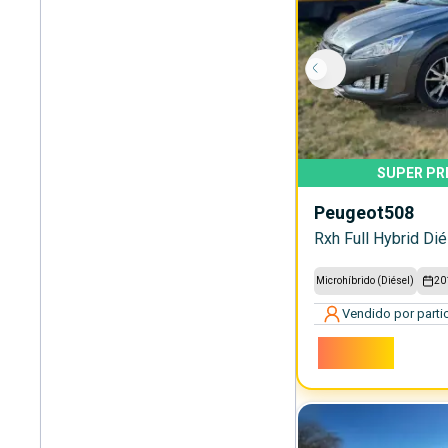
SUPER PR
Peugeot
508
Rxh Full Hybrid Di
Microhíbrido (Diésel)
20
Vendido por partic
7.400€