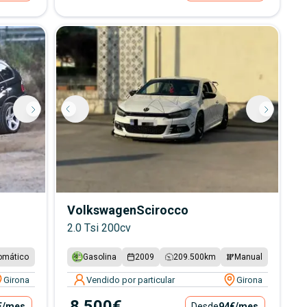
Volkswagen
Scirocco
2.0 Tsi 200cv
omático
Gasolina
2009
209.500
km
Manual
Girona
Vendido por particular
Girona
8.500€
€
/mes
Desde
94€
/mes