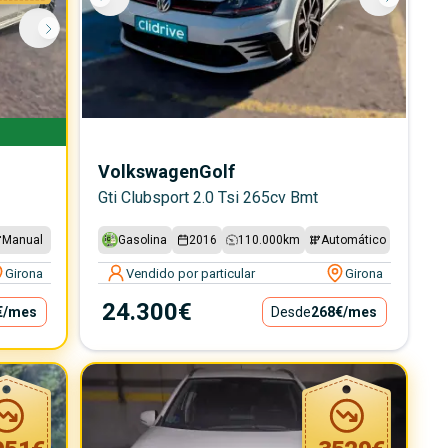
Volkswagen
Golf
Gti Clubsport 2.0 Tsi 265cv Bmt
Manual
Gasolina
2016
110.000
km
Automático
Girona
Vendido por particular
Girona
24.300€
€
/mes
Desde
268€
/mes