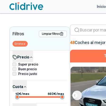
Inicio
Filtros
Limpiar filtros
48
Coches
al mejor
Girona
Precio
Super precio
Buen precio
Precio justo
Cuota
10
€/mes
560
€/mes