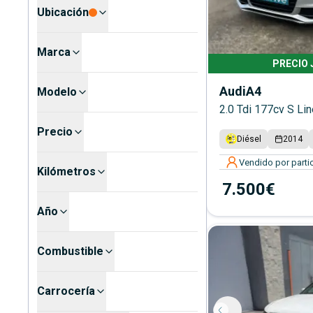
Ubicación
Marca
PRECIO
Audi
A4
Modelo
2.0 Tdi 177cv S Lin
Precio
Diésel
2014
Vendido por partic
Kilómetros
7.500€
Año
Combustible
Carrocería