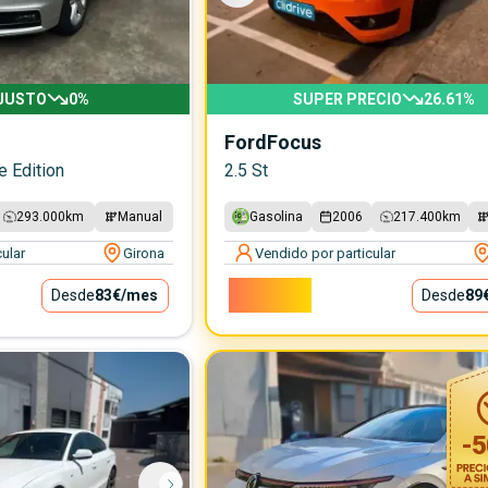
 JUSTO
0
%
SUPER PRECIO
26.61
%
Ford
Focus
e Edition
2.5 St
293.000
km
Manual
Gasolina
2006
217.400
km
ular
Girona
Vendido por particular
8.000€
Desde
83€
/mes
Desde
89
-
5