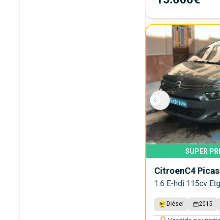
SUPER PR
Citroen
C4 Pica
1.6 E-hdi 115cv Et
Diésel
2015