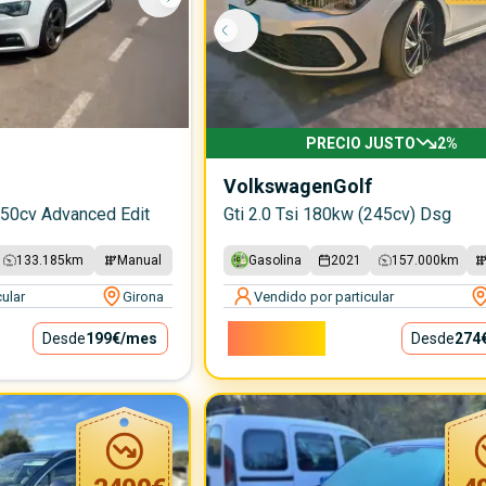
PRECIO JUSTO
2
%
Volkswagen
Golf
150cv Advanced Edit
Gti 2.0 Tsi 180kw (245cv) Dsg
133.185
km
Manual
Gasolina
2021
157.000
km
ular
Girona
Vendido por particular
24.800€
Desde
199€
/mes
Desde
274