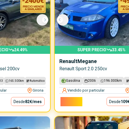
-
2400
€
-
4
ECIO
24.49
%
SUPER PRECIO
33.45
%
Renault
Megane
ésel 200cv
Renault Sport 2.0 250cv
Gasolina
2006
196.000
km
13
165.500
km
Automático
ular
Girona
Vendido por particular
9.850€
Desde
82€
/mes
Desde
109