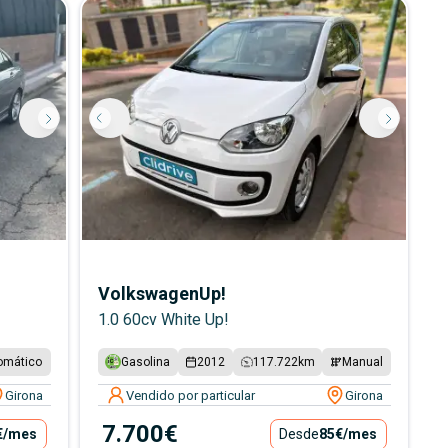
Volkswagen
Up!
1.0 60cv White Up!
omático
Gasolina
2012
117.722
km
Manual
Girona
Vendido por particular
Girona
7.700€
€
/mes
Desde
85€
/mes