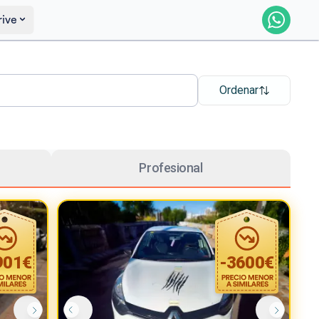
rive
Ordenar
Profesional
901
€
-
3600
€