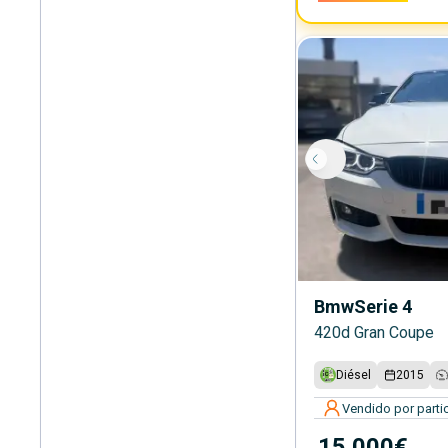
Bmw
Serie 4
420d Gran Coupe
Diésel
2015
Vendido por partic
15.000€