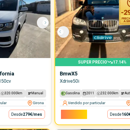
-
2
SUPER PRECIO
17.14
%
fornia
Bmw
X5
 150cv
Xdrive50i
320.000
km
Manual
Gasolina
2011
232.000
km
Au
ular
Girona
Vendido por particular
14.500€
Desde
279€
/mes
Desde
160