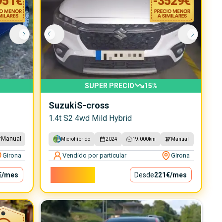
951
€
-
3529
€
SUPER PRECIO
15
%
Suzuki
S-cross
1.4t S2 4wd Mild Hybrid
Manual
Microhíbrido
2024
19.000
km
Manual
Girona
Vendido por particular
Girona
20.000€
€
/mes
Desde
221€
/mes