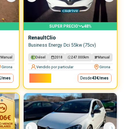
SUPER PRECIO
48
%
Renault
Clio
Business Energy Dci 55kw (75cv)
Manual
Diésel
2018
247.000
km
Manual
Girona
Vendido por particular
Girona
3.900€
€
/mes
Desde
43€
/mes
06
€