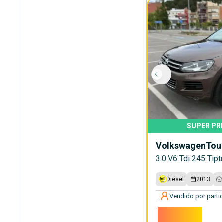
SUPER PR
Volkswagen
Tou
3.0 V6 Tdi 245 Tip
Diésel
2013
Vendido por partic
10.000€