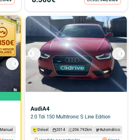
350
€
Audi
A4
2.0 Tdi 150 Multitronic S Line Edition
Manual
Diésel
2014
206.792
km
Automático