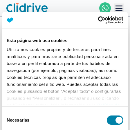
Comprar Coche
Todos Los Coches
Esta página web usa cookies
Utilizamos cookies propias y de terceros para fines
Profesional
analíticos y para mostrarte publicidad personalizada en
base a un perfil elaborado a partir de tus hábitos de
Particular
navegación (por ejemplo, páginas visitadas); así como
cookies técnicas propias que permiten el adecuado
funcionamiento del sitio web. Puedes aceptar todas las
cookies pulsando el botón “Aceptar todo” o configurarlas
Financiación
pulsando en “Personalizar”, o rechazar su uso clicando
en “Rechazar todas”. Más información en la
Política de
Clidrive
Cookies
.
Selección
Necesarias
de
consentimiento