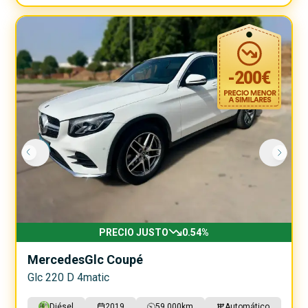
-
200
€
PRECIO JUSTO
0.54
%
Mercedes
Glc Coupé
Glc 220 D 4matic
Diésel
2019
59.000
km
Automático