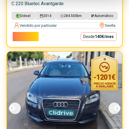
C 220 Bluetec Avantgarde
Diésel
2014
284.500
km
Automático
Vendido por particular
Sevilla
12.700€
Desde
140€
/mes
-
1201
€