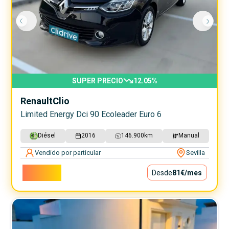
SUPER PRECIO
12.05
%
Renault
Clio
Limited Energy Dci 90 Ecoleader Euro 6
Diésel
2016
146.900
km
Manual
Vendido por particular
Sevilla
7.300€
Desde
81€
/mes