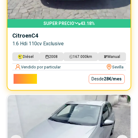
SUPER PRECIO
43.18
%
Citroen
C4
1.6 Hdi 110cv Exclusive
Diésel
2008
167.000
km
Manual
Vendido por particular
Sevilla
2.500€
Desde
28€
/mes