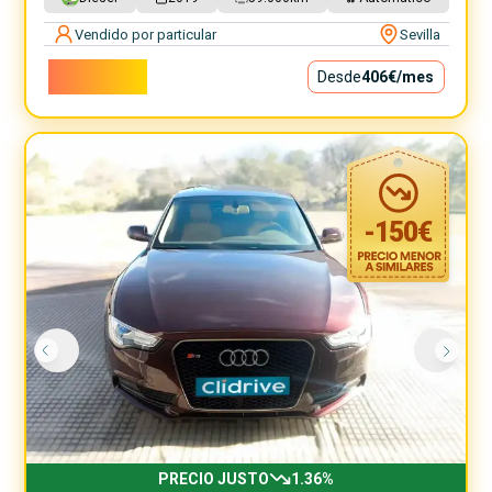
Vendido por particular
Sevilla
36.800€
Desde
406€
/mes
-
150
€
PRECIO JUSTO
1.36
%