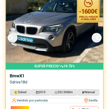
-
1600
€
SUPER PRECIO
19.75
%
Bmw
X1
Sdrive18d
Diésel
2010
252.000
km
Manual
Vendido por particular
Sevilla