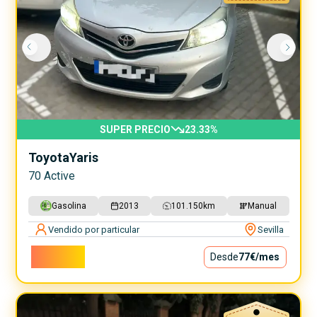
SUPER PRECIO
23.33
%
Toyota
Yaris
70 Active
Gasolina
2013
101.150
km
Manual
Vendido por particular
Sevilla
6.900€
Desde
77€
/mes