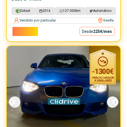
Diésel
2016
127.000
km
Automático
Vendido por particular
Sevilla
20.350€
Desde
225€
/mes
-
1300
€