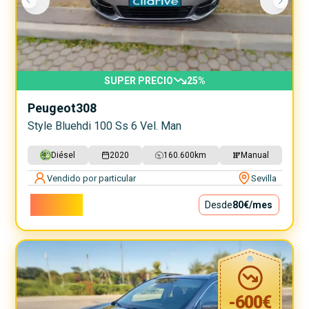
SUPER PRECIO
25
%
Peugeot
308
Style Bluehdi 100 Ss 6 Vel. Man
Diésel
2020
160.600
km
Manual
Vendido por particular
Sevilla
7.200€
Desde
80€
/mes
-
600
€