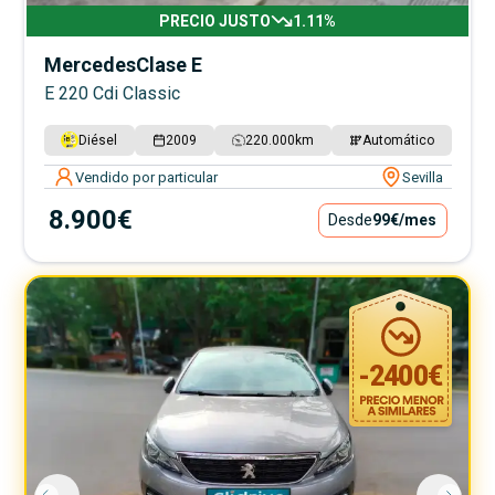
PRECIO JUSTO
1.11
%
Mercedes
Clase E
E 220 Cdi Classic
Diésel
2009
220.000
km
Automático
Vendido por particular
Sevilla
8.900€
Desde
99€
/mes
-
2400
€