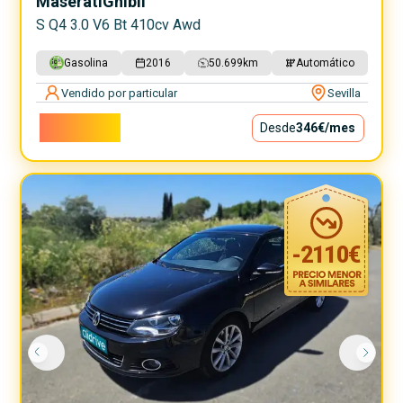
Maserati
Ghibli
S Q4 3.0 V6 Bt 410cv Awd
Gasolina
2016
50.699
km
Automático
Vendido por particular
Sevilla
31.320€
Desde
346€
/mes
-
2110
€