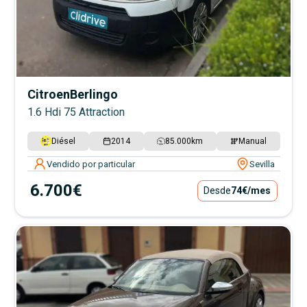
Citroen
Berlingo
1.6 Hdi 75 Attraction
Diésel
2014
85.000
km
Manual
Vendido por particular
Sevilla
6.700€
Desde
74€
/mes