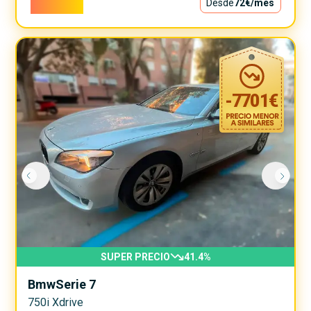
6.500€
Desde
72€
/mes
-
7701
€
SUPER PRECIO
41.4
%
Bmw
Serie 7
750i Xdrive