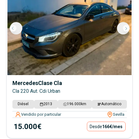
Mercedes
Clase Cla
Cla 220 Aut. Cdi Urban
Diésel
2013
196.000
km
Automático
Vendido por particular
Sevilla
15.000€
Desde
166€
/mes