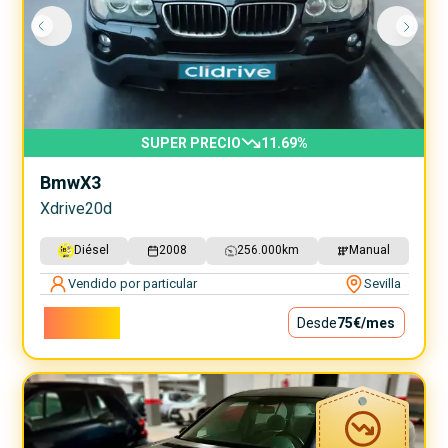
SUPER PRECIO
11.69
%
Bmw
X3
Xdrive20d
Diésel
2008
256.000
km
Manual
Vendido por particular
Sevilla
6.800€
Desde
75€
/mes