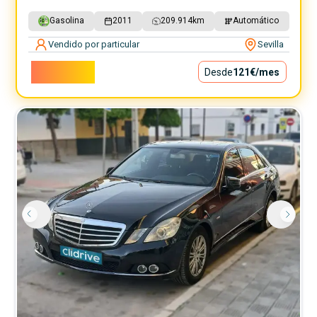
Gasolina
2011
209.914
km
Automático
Vendido por particular
Sevilla
10.900€
Desde
121€
/mes