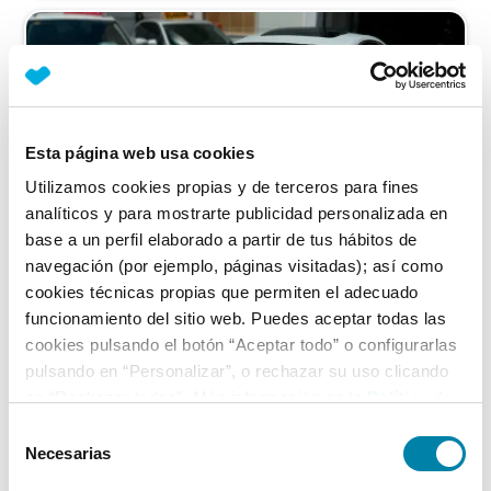
Esta página web usa cookies
Utilizamos cookies propias y de terceros para fines
analíticos y para mostrarte publicidad personalizada en
base a un perfil elaborado a partir de tus hábitos de
navegación (por ejemplo, páginas visitadas); así como
cookies técnicas propias que permiten el adecuado
funcionamiento del sitio web. Puedes aceptar todas las
cookies pulsando el botón “Aceptar todo” o configurarlas
Audi
A7
pulsando en “Personalizar”, o rechazar su uso clicando
Sportback 3.0 Tdi 218cv Quattro S Tronic
en “Rechazar todas”. Más información en la
Política de
Cookies
.
Selección
Diésel
2015
179.000
km
Automático
Necesarias
de
Vendido por particular
Sevilla
consentimiento