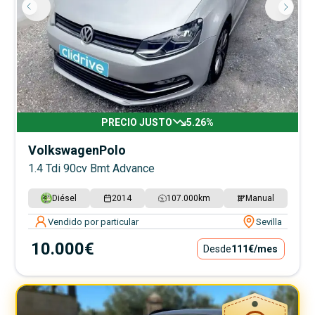
PRECIO JUSTO
5.26
%
Volkswagen
Polo
1.4 Tdi 90cv Bmt Advance
Diésel
2014
107.000
km
Manual
Vendido por particular
Sevilla
10.000€
Desde
111€
/mes