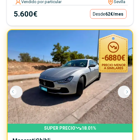
Vendido por particular
Sevilla
5.600€
Desde
62€
/mes
-
6880
€
SUPER PRECIO
18.01
%