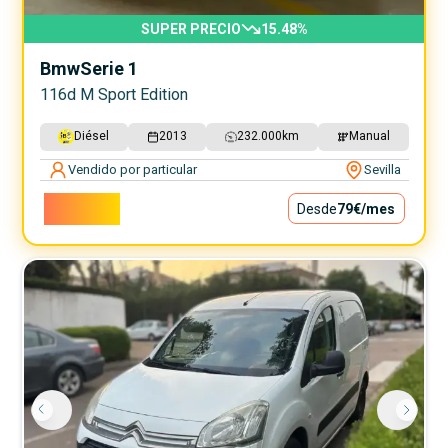
SUPER PRECIO
15.48
%
Bmw
Serie 1
116d M Sport Edition
Diésel
2013
232.000
km
Manual
Vendido por particular
Sevilla
7.100€
Desde
79€
/mes