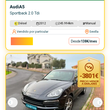
Audi
A5
Sportback 2.0 Tdi
Diésel
2012
245.994
km
Manual
Vendido por particular
Sevilla
12.500€
Desde
138€
/mes
-
3801
€