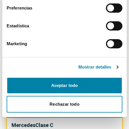
23.900€
Preferencias
Desde
264€
/mes
Estadística
Marketing
-
1100
€
Mostrar detalles
Aceptar todo
Rechazar todo
BUEN PRECIO
7.97
%
Mercedes
Clase C