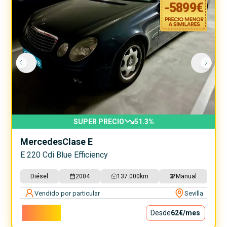
-
5899
€
SUPER PRECIO
51.3
%
Mercedes
Clase E
E 220 Cdi Blue Efficiency
Diésel
2004
137.000
km
Manual
Vendido por particular
Sevilla
5.600€
Desde
62€
/mes