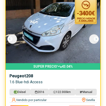
-
3400
€
SUPER PRECIO
43.04
%
Peugeot
208
1.6 Blue-hdi Access
Diésel
2016
122.000
km
Manual
Vendido por particular
Sevilla