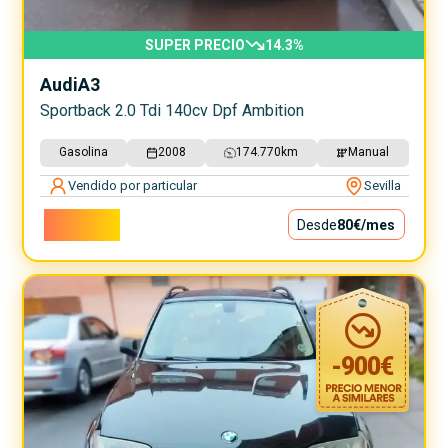
SUPER PRECIO
14.3
%
Audi
A3
Sportback 2.0 Tdi 140cv Dpf Ambition
Gasolina
2008
174.770
km
Manual
Vendido por particular
Sevilla
7.199€
Desde
80€
/mes
-
900
€