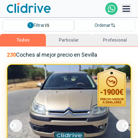
Comprar Coche
Filtrar
Ordenar
1
Todos Los Coches
Todos
Particular
Profesional
Profesional
230
Coches
al mejor precio
en Sevilla
Particular
-
1900
€
Financiación
Clidrive