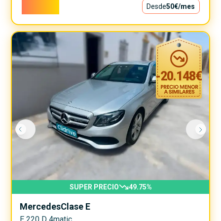
4.500€
Desde
50€
/mes
-
20.148
€
SUPER PRECIO
49.75
%
Mercedes
Clase E
E 220 D 4matic