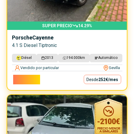
SUPER PRECIO
14.29
%
Porsche
Cayenne
4.1 S Diesel Tiptronic
Diésel
2013
194.000
km
Automático
Vendido por particular
Sevilla
22.800€
Desde
252€
/mes
-
2100
€