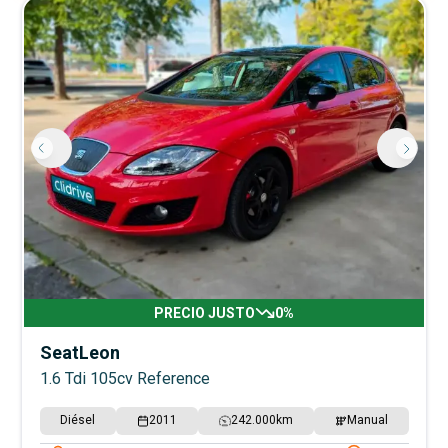
PRECIO JUSTO
0
%
Seat
Leon
1.6 Tdi 105cv Reference
Diésel
2011
242.000
km
Manual