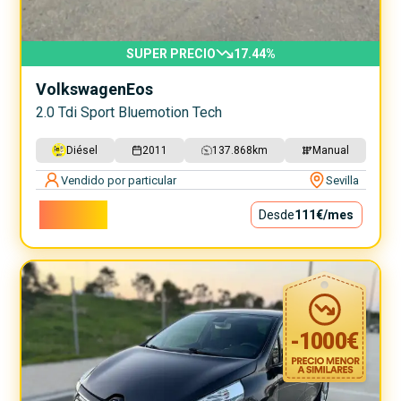
SUPER PRECIO
17.44
%
Volkswagen
Eos
2.0 Tdi Sport Bluemotion Tech
Diésel
2011
137.868
km
Manual
Vendido por particular
Sevilla
9.990€
Desde
111€
/mes
-
1000
€