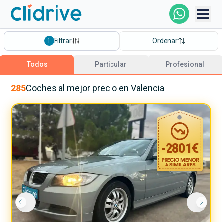
Comprar Coche
Filtrar
Ordenar
1
Todos Los Coches
Todos
Particular
Profesional
Profesional
285
Coches
al mejor precio
en Valencia
Particular
-
2801
€
Financiación
Clidrive