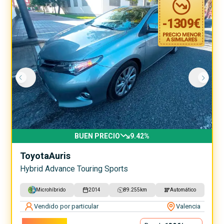
-
1309
€
BUEN PRECIO
9.42
%
Toyota
Auris
Hybrid Advance Touring Sports
Microhíbrido
2014
89.255
km
Automático
Vendido por particular
Valencia