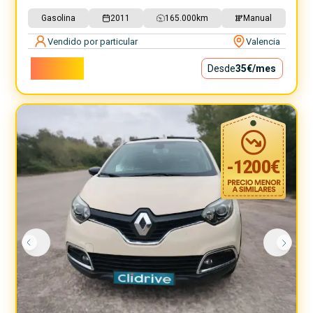
Gasolina
2011
165.000
km
Manual
Vendido por particular
Valencia
3.150€
Desde
35€
/mes
-
1200
€