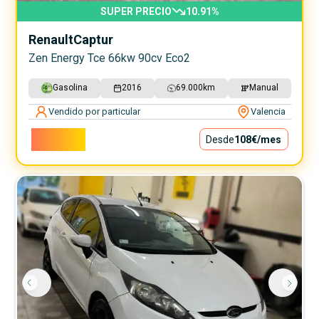
SUPER PRECIO
10.91
%
Renault
Captur
Zen Energy Tce 66kw 90cv Eco2
Gasolina
2016
69.000
km
Manual
Vendido por particular
Valencia
9.800€
Desde
108€
/mes