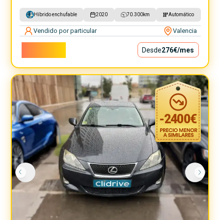
Híbrido enchufable
2020
70.300
km
Automático
Vendido por particular
Valencia
25.000€
Desde
276€
/mes
-
2400
€