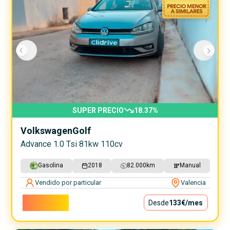
SUPER PRECIO
18.37
%
Volkswagen
Golf
Advance 1.0 Tsi 81kw 110cv
Gasolina
2018
82.000
km
Manual
Vendido por particular
Valencia
12.000€
Desde
133€
/mes