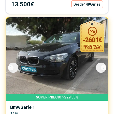
13.500€
Desde
149€
/mes
-
2601
€
SUPER PRECIO
29.55
%
Bmw
Serie 1
116i