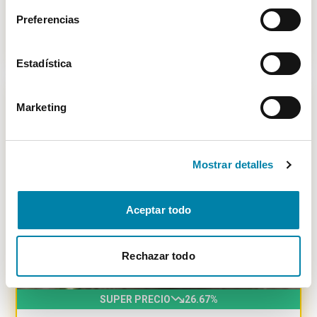
Vendido por particular
Valencia
Preferencias
15.900€
Desde
176€
/mes
Estadística
Marketing
-
3201
€
Mostrar detalles
Aceptar todo
Rechazar todo
SUPER PRECIO
26.67
%