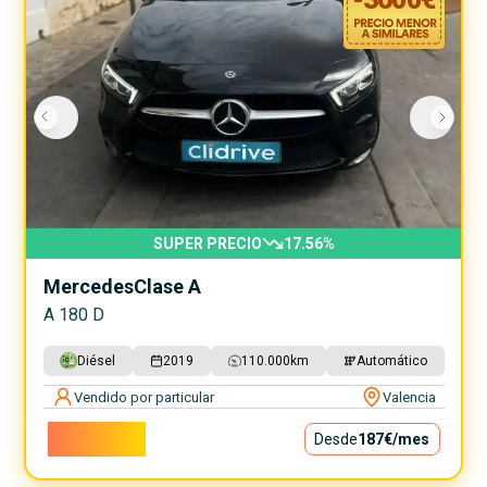
SUPER PRECIO
17.56
%
Mercedes
Clase A
A 180 D
Diésel
2019
110.000
km
Automático
Vendido por particular
Valencia
16.900€
Desde
187€
/mes