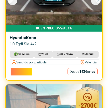
BUEN PRECIO
8.51
%
Hyundai
Kona
1.0 Tgdi Sle 4x2
Gasolina
2020
90.770
km
Manual
Vendido por particular
Valencia
12.900€
Desde
143€
/mes
-
2700
€