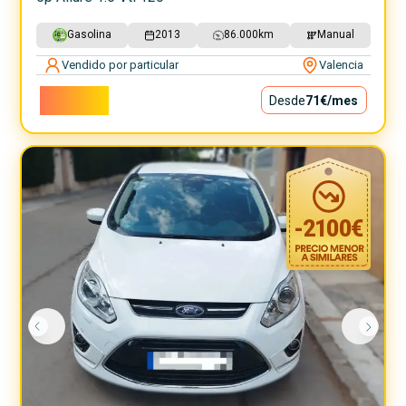
Gasolina
2013
86.000
km
Manual
Vendido por particular
Valencia
6.400€
Desde
71€
/mes
-
2100
€