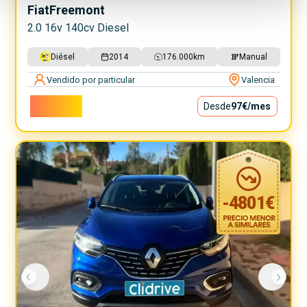
Fiat
Freemont
2.0 16v 140cv Diesel
Diésel
2014
176.000
km
Manual
Vendido por particular
Valencia
8.800€
Desde
97€
/mes
-
4801
€