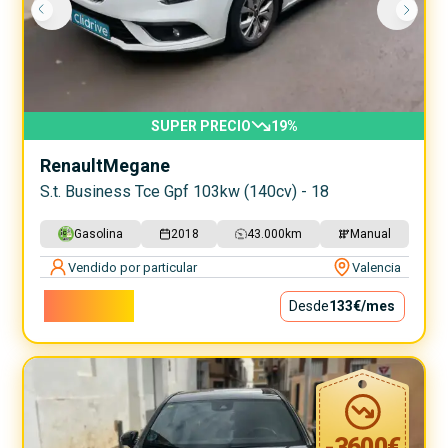
SUPER PRECIO
19
%
Renault
Megane
S.t. Business Tce Gpf 103kw (140cv) - 18
Gasolina
2018
43.000
km
Manual
Vendido por particular
Valencia
12.000€
Desde
133€
/mes
-
3600
€