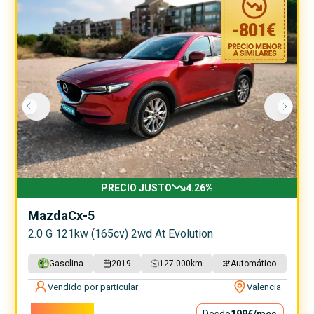
-
801
€
PRECIO JUSTO
4.26
%
Mazda
Cx-5
2.0 G 121kw (165cv) 2wd At Evolution
Gasolina
2019
127.000
km
Automático
Vendido por particular
Valencia