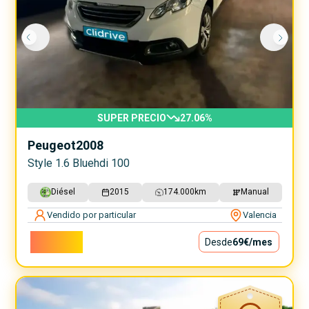
SUPER PRECIO
27.06
%
Peugeot
2008
Style 1.6 Bluehdi 100
Diésel
2015
174.000
km
Manual
Vendido por particular
Valencia
6.200€
Desde
69€
/mes