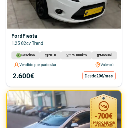
Ford
Fiesta
1.25 82cv Trend
Gasolina
2010
275.000
km
Manual
Vendido por particular
Valencia
2.600€
Desde
29€
/mes
-
700
€