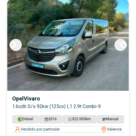
Opel
Vivaro
1.6cdti S/s 92kw (125cv) L1 2.9t Combi-9
Diésel
2016
322.000
km
Manual
Vendido por particular
Valencia