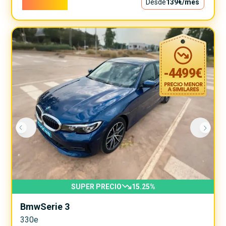
12.590€
Desde
139€
/mes
-
4499
€
SUPER PRECIO
15.25
%
Bmw
Serie 3
330e