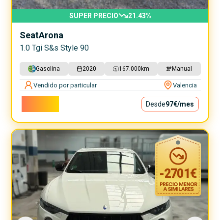
SUPER PRECIO
21.43
%
Seat
Arona
1.0 Tgi S&s Style 90
Gasolina
2020
167.000
km
Manual
Vendido por particular
Valencia
8.800€
Desde
97€
/mes
-
2701
€