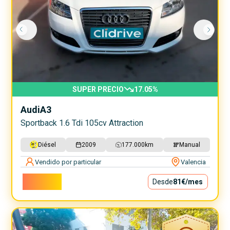
SUPER PRECIO
17.05
%
Audi
A3
Sportback 1.6 Tdi 105cv Attraction
Diésel
2009
177.000
km
Manual
Vendido por particular
Valencia
7.300€
Desde
81€
/mes