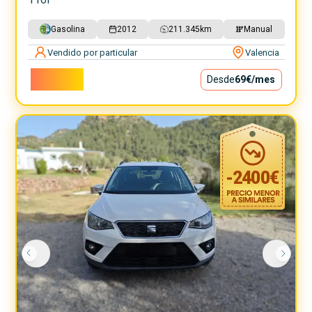
Gasolina
2012
211.345
km
Manual
Vendido por particular
Valencia
6.200€
Desde
69€
/mes
-
2400
€