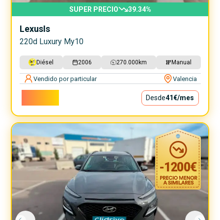
SUPER PRECIO
39.34
%
Lexus
Is
220d Luxury My10
Diésel
2006
270.000
km
Manual
Vendido por particular
Valencia
3.700€
Desde
41€
/mes
-
1200
€