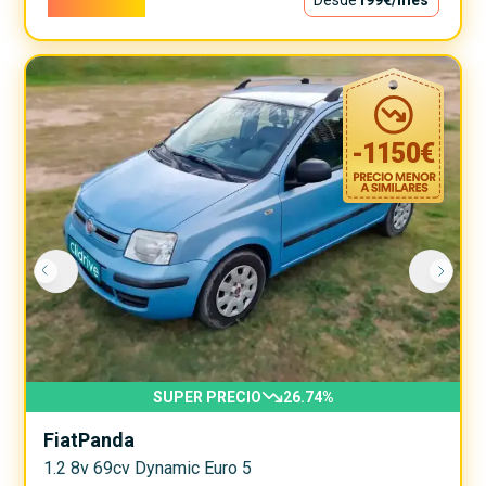
18.000€
Desde
199€
/mes
-
1150
€
SUPER PRECIO
26.74
%
Fiat
Panda
1.2 8v 69cv Dynamic Euro 5