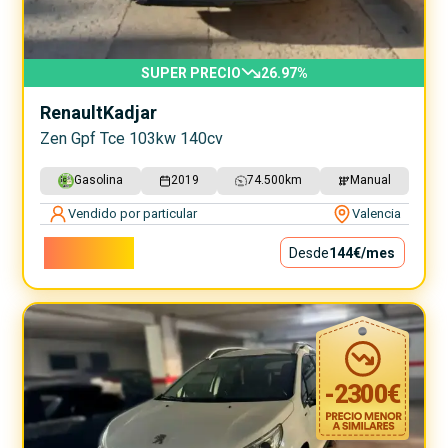
SUPER PRECIO
26.97
%
Renault
Kadjar
Zen Gpf Tce 103kw 140cv
Gasolina
2019
74.500
km
Manual
Vendido por particular
Valencia
13.000€
Desde
144€
/mes
-
2300
€