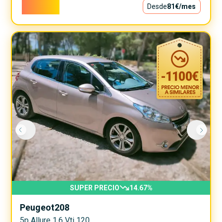
7.300€
Desde
81€
/mes
-
1100
€
SUPER PRECIO
14.67
%
Peugeot
208
5p Allure 1.6 Vti 120