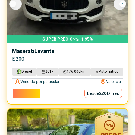
SUPER PRECIO
11.95
%
Maserati
Levante
E 200
Diésel
2017
176.000
km
Automático
Vendido por particular
Valencia
19.900€
Desde
220€
/mes