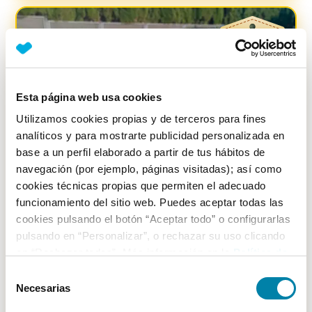
-
500
€
Esta página web usa cookies
Utilizamos cookies propias y de terceros para fines
analíticos y para mostrarte publicidad personalizada en
base a un perfil elaborado a partir de tus hábitos de
navegación (por ejemplo, páginas visitadas); así como
cookies técnicas propias que permiten el adecuado
funcionamiento del sitio web. Puedes aceptar todas las
cookies pulsando el botón “Aceptar todo” o configurarlas
PRECIO JUSTO
3.05
%
pulsando en “Personalizar”, o rechazar su uso clicando
en “Rechazar todas”. Más información en la
Política de
Volvo
Xc60
Cookies
.
2.0 D3 Kinetic Auto
Selección
Necesarias
de
Diésel
2016
123.000
km
Automático
consentimiento