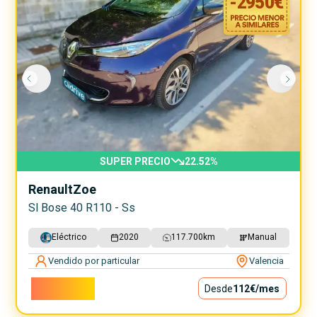
-
2950
€
SUPER PRECIO
22.52
%
Renault
Zoe
Sl Bose 40 R110 - Ss
Eléctrico
2020
117.700
km
Manual
Vendido por particular
Valencia
10.150€
Desde
112€
/mes