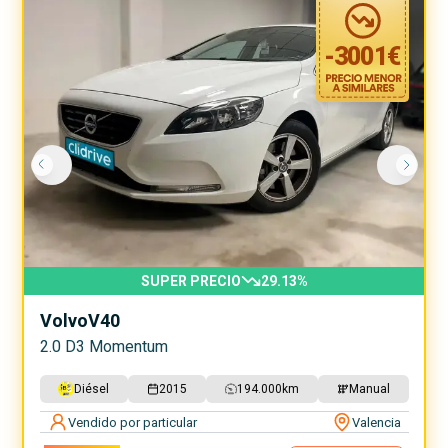
-
3001
€
SUPER PRECIO
29.13
%
Volvo
V40
2.0 D3 Momentum
Diésel
2015
194.000
km
Manual
Vendido por particular
Valencia