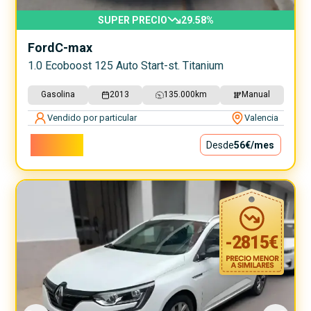
SUPER PRECIO
29.58
%
Ford
C-max
1.0 Ecoboost 125 Auto Start-st. Titanium
Gasolina
2013
135.000
km
Manual
Vendido por particular
Valencia
5.000€
Desde
56€
/mes
-
2815
€