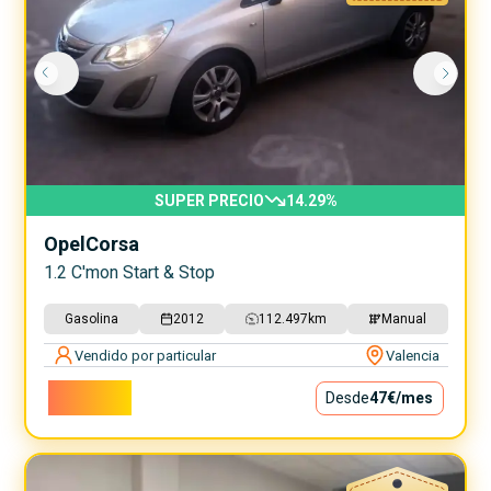
SUPER PRECIO
14.29
%
Opel
Corsa
1.2 C'mon Start & Stop
Gasolina
2012
112.497
km
Manual
Vendido por particular
Valencia
4.200€
Desde
47€
/mes