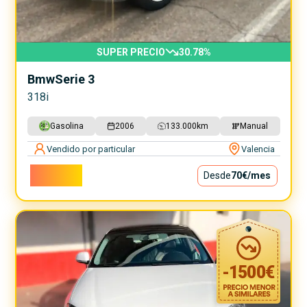
SUPER PRECIO
30.78
%
Bmw
Serie 3
318i
Gasolina
2006
133.000
km
Manual
Vendido por particular
Valencia
6.299€
Desde
70€
/mes
-
1500
€