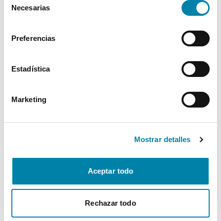
Necesarias
de
Interior
consentimiento
Preferencias
Seguridad
Estadística
Multimedia
Marketing
Confort
* La información de Equipamiento puede no reflejar todos los detalles
Mostrar detalles
específicos del vehículo.
Para cualquier duda, contacta con nuestro equipo.
Aceptar todo
Más de 3.500 clientes satisfechos
Rechazar todo