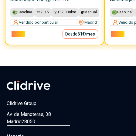
Gasolina
2015
187.330
km
Manual
Gasolina
Vendido por particular
Madrid
Vendido p
5.500€
Desde
61€
/mes
6.000€
Clidrive Group
Av. de Manoteras, 38
Madrid
28050