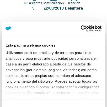
Nº Asientos
Matriculación
Tracción
5
22/08/2018
Delantera
Equipamiento*
Detalles destacados
Esta página web usa cookies
Android Auto y Apple CarPlay
Utilizamos cookies propias y de terceros para fines
Faros LED
analíticos y para mostrarte publicidad personalizada en
Luces de día LED con forma de C
base a un perfil elaborado a partir de tus hábitos de
navegación (por ejemplo, páginas visitadas); así como
+ Ver todos
cookies técnicas propias que permiten el adecuado
funcionamiento del sitio web. Puedes aceptar todas las
Ficha técnica
cookies pulsando el botón “Aceptar todo” o configurarlas
pulsando en “Personalizar”, o rechazar su uso clicando
en “Rechazar todas”. Más información en la
Política de
Exterior
Cookies
.
Selección