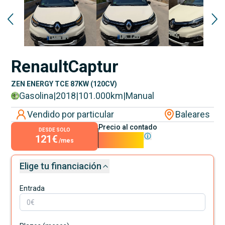
Renault
Captur
ZEN ENERGY TCE 87KW (120CV)
Gasolina
|
2018
|
101.000
km
|
Manual
Vendido por particular
Baleares
Precio al contado
DESDE SOLO
121€
10.980€
/mes
Elige tu financiación
Entrada