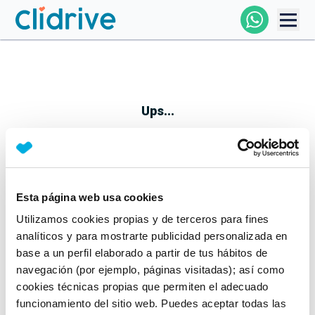
Comprar Coche
Todos Los Coches
Ups...
Profesional
Particular
Esta página web usa cookies
Parece que algo no ha ido bien
Utilizamos cookies propias y de terceros para fines
Financiación
No te preocupes, estamos trabajando en ello
analíticos y para mostrarte publicidad personalizada en
Mientras tanto, puedes echarle un vistazo a nuestros
base a un perfil elaborado a partir de tus hábitos de
Clidrive
coches:
navegación (por ejemplo, páginas visitadas); así como
cookies técnicas propias que permiten el adecuado
Ver coches
funcionamiento del sitio web. Puedes aceptar todas las