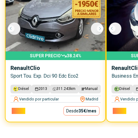
-
1950
€
SUPER PRECIO
38.24
%
SU
Renault
Clio
Renault
Cl
Sport Tou. Exp. Dci 90 Edc Eco2
Business En
Diésel
2013
311.243
km
Manual
Diésel
Vendido por particular
Madrid
Vendido p
3.150€
Desde
35€
/mes
3.900€