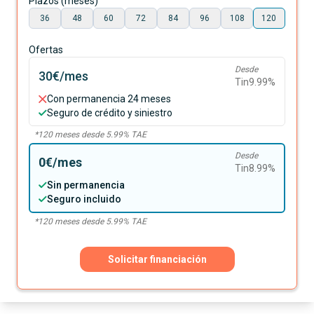
Plazos (meses)
36
48
60
72
84
96
108
120
Ofertas
Desde
30€
/mes
Tin
9.99
%
Con permanencia 24 meses
Seguro de crédito y siniestro
*
120
meses desde
5.99
% TAE
Desde
0€
/mes
Tin
8.99
%
Sin permanencia
Seguro incluido
*
120
meses desde
5.99
% TAE
Solicitar financiación