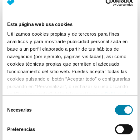
Nº Asientos
Matriculación
Tracción
5
10/12/2010
Delantera
Esta página web usa cookies
Equipamiento*
Utilizamos cookies propias y de terceros para fines
analíticos y para mostrarte publicidad personalizada en
Ficha técnica
base a un perfil elaborado a partir de tus hábitos de
navegación (por ejemplo, páginas visitadas); así como
cookies técnicas propias que permiten el adecuado
Exterior
funcionamiento del sitio web. Puedes aceptar todas las
cookies pulsando el botón “Aceptar todo” o configurarlas
Interior
pulsando en “Personalizar”, o rechazar su uso clicando
en “Rechazar todas”. Más información en la
Política de
Cookies
.
Selección
Seguridad
Necesarias
de
consentimiento
Multimedia
Preferencias