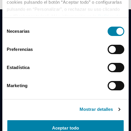
cookies pulsando el botón “Aceptar todo” o configurarlas
pulsando en “Personalizar”, o rechazar su uso clicando
en “Rechazar todas”. Más información en la
Política de
Cookies
.
Selección
Necesarias
de
consentimiento
Clidrive Group
Preferencias
Av. de Manoteras, 38
Madrid
28050
Estadística
Horario
Marketing
Lunes a Viernes
de 09:00 a 19:30
Compra un coche
+34 619 98 96 56
Mostrar detalles
Vende tu coche
+34 638 97 97 84
Aceptar todo