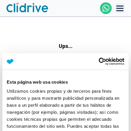
Comprar Coche
Todos Los Coches
Ups...
Profesional
Particular
Esta página web usa cookies
Parece que algo no ha ido bien
Utilizamos cookies propias y de terceros para fines
Financiación
No te preocupes, estamos trabajando en ello
analíticos y para mostrarte publicidad personalizada en
Mientras tanto, puedes echarle un vistazo a nuestros
base a un perfil elaborado a partir de tus hábitos de
Clidrive
coches:
navegación (por ejemplo, páginas visitadas); así como
cookies técnicas propias que permiten el adecuado
Ver coches
funcionamiento del sitio web. Puedes aceptar todas las