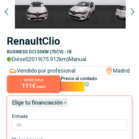
Renault
Clio
BUSINESS DCI 55KW (75CV) -18
Diésel
|
2019
|
75.912
km
|
Manual
Vendido por profesional
Madrid
Precio al contado
DESDE SOLO
111€
9.990€
/mes
Elige tu financiación
Entrada