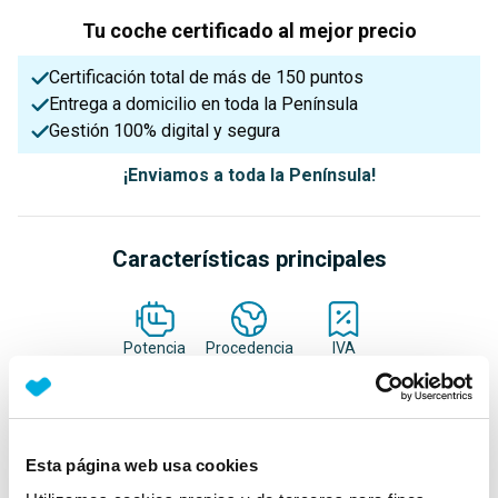
Tu coche certificado al mejor precio
Certificación total de más de 150 puntos
Entrega a domicilio en toda la Península
Gestión 100% digital y segura
¡Enviamos a toda la Península!
Características principales
Potencia
Procedencia
IVA
75 Cv
Nacional
Deducible
Nº Asientos
Matriculación
Tracción
Esta página web usa cookies
5
28/06/2019
Delantera