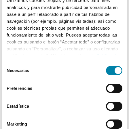
Utilizamos cookies propias y de terceros para fines
analíticos y para mostrarte publicidad personalizada en
base a un perfil elaborado a partir de tus hábitos de
Equipamiento*
navegación (por ejemplo, páginas visitadas); así como
cookies técnicas propias que permiten el adecuado
Detalles destacados
funcionamiento del sitio web. Puedes aceptar todas las
cookies pulsando el botón “Aceptar todo” o configurarlas
Luces de circulación diurna LED
pulsando en “Personalizar”, o rechazar su uso clicando
Control de tracción
en “Rechazar todas”. Más información en la
Política de
Tapicería Life
Cookies
.
Selección
Necesarias
+ Ver todos
de
consentimiento
Preferencias
* La información de Equipamiento puede no reflejar todos los detalles
específicos del vehículo.
Para cualquier duda, contacta con nuestro equipo.
Estadística
Más de 3.500 clientes satisfechos
Marketing