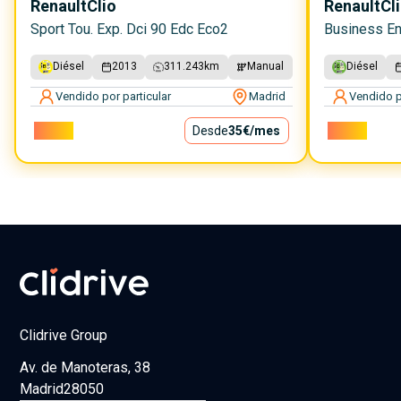
Renault
Clio
Renault
Cl
Sport Tou. Exp. Dci 90 Edc Eco2
Business En
Diésel
2013
311.243
km
Manual
Diésel
Vendido por particular
Madrid
Vendido p
3.150€
Desde
35€
/mes
3.900€
Clidrive Group
Av. de Manoteras, 38
Madrid
28050