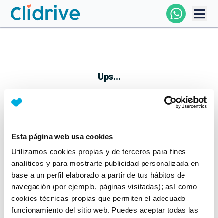
Comprar Coche
Todos Los Coches
Ups...
Profesional
Particular
Esta página web usa cookies
Parece que algo no ha ido bien
Utilizamos cookies propias y de terceros para fines
Financiación
No te preocupes, estamos trabajando en ello
analíticos y para mostrarte publicidad personalizada en
Mientras tanto, puedes echarle un vistazo a nuestros
base a un perfil elaborado a partir de tus hábitos de
Clidrive
coches:
navegación (por ejemplo, páginas visitadas); así como
cookies técnicas propias que permiten el adecuado
Ver coches
funcionamiento del sitio web. Puedes aceptar todas las