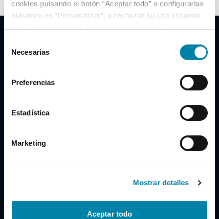
cookies pulsando el botón “Aceptar todo” o configurarlas
pulsando en “Personalizar”, o rechazar su uso clicando
en “Rechazar todas”. Más información en la
Política de
Cookies
.
Selección
Necesarias
de
consentimiento
Clidrive Group
Preferencias
Av. de Manoteras, 38
Madrid
28050
Estadística
Horario
Marketing
Lunes a Viernes
de 09:00 a 19:30
Compra un coche
+34 619 98 96 56
Mostrar detalles
Vende tu coche
+34 638 97 97 84
Aceptar todo