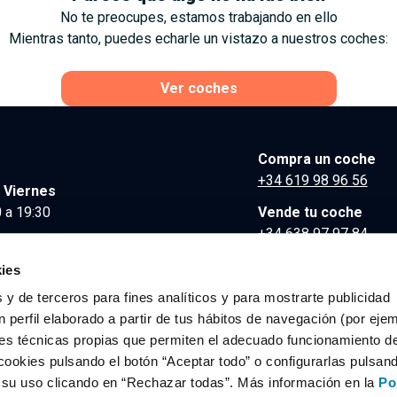
No te preocupes, estamos trabajando en ello
Mientras tanto, puedes echarle un vistazo a nuestros coches:
Ver coches
Compra un coche
+34 619 98 96 56
 Viernes
 a 19:30
Vende tu coche
+34 638 97 97 84
Comunicación y Pre
ies
contacto@clidrive.co
 y de terceros para fines analíticos y para mostrarte publicidad
 perfil elaborado a partir de tus hábitos de navegación (por eje
es técnicas propias que permiten el adecuado funcionamiento del
os derechos reservados.
cookies pulsando el botón “Aceptar todo” o configurarlas pulsan
r su uso clicando en “Rechazar todas”. Más información en la
Po