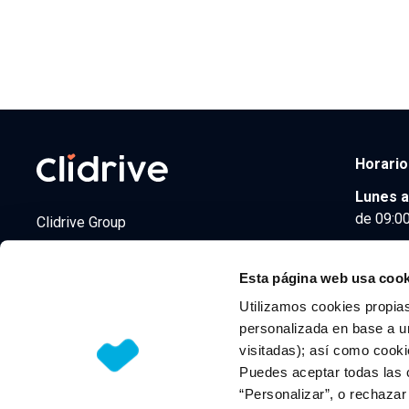
Horario
Lunes a
de 09:00
Clidrive Group
Av. de Manoteras, 38
Madrid
28050
Esta página web usa cook
Utilizamos cookies propias
personalizada en base a un
visitadas); así como cooki
© 2026 CLIDRIVE CAPITAL, SOCIEDAD LIMITADA. Todos l
Puedes aceptar todas las 
“Personalizar”, o rechaza