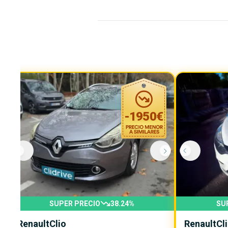
-
1950
€
SUPER PRECIO
38.24
%
SU
Renault
Clio
Renault
Cl