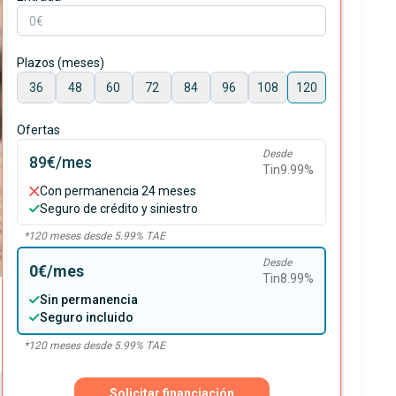
Plazos (meses)
36
48
60
72
84
96
108
120
Ofertas
Desde
89€
/mes
Tin
9.99
%
Con permanencia 24 meses
Seguro de crédito y siniestro
*
120
meses desde
5.99
% TAE
Desde
0€
/mes
Tin
8.99
%
Sin permanencia
Seguro incluido
*
120
meses desde
5.99
% TAE
Solicitar financiación