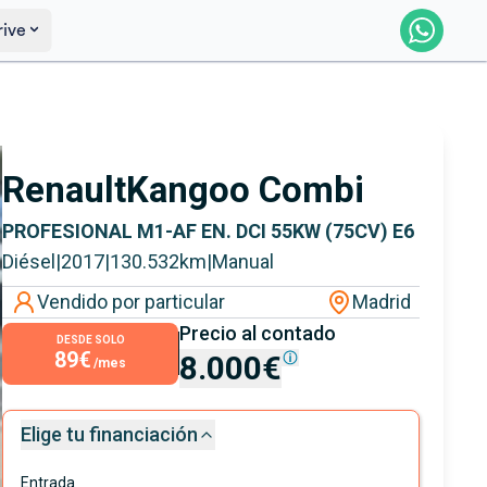
rive
Saber más
Ver certificación
Renault
Kangoo Combi
PROFESIONAL M1-AF EN. DCI 55KW (75CV) E6
Diésel
|
2017
|
130.532
km
|
Manual
Vendido por particular
Madrid
Precio al contado
DESDE SOLO
89€
8.000€
/mes
Elige tu financiación
Entrada