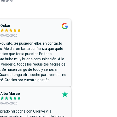
Trustpilot
Oskar
05/02/2026
xquisito. Se pusieron ellos en contacto
. Me dieron tanta confianza que quité
ncios que tenía puestos.En todo
o hubo muy buena comunicación. A la
 venderlo, todos los requisitos fáciles de
r. Se hacen cargo de todo y serios al
Cuando tenga otro coche para vender, no
ré. Gracias por vuestra gestión
Alba Marco
06/05/2026
rado mi coche con Clidrive y la
ncia ha sido muchísimo mejor de lo que