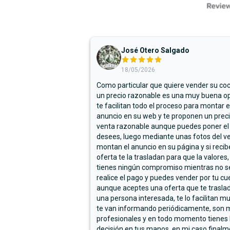
José Otero Salgado
18/05/2026
Como particular que quiere vender su co
un precio razonable es una muy buena op
te facilitan todo el proceso para montar e
anuncio en su web y te proponen un prec
venta razonable aunque puedes poner el
desees, luego mediante unas fotos del ve
montan el anuncio en su página y si reci
oferta te la trasladan para que la valores,
tienes ningún compromiso mientras no s
realice el pago y puedes vender por tu cu
aunque aceptes una oferta que te trasla
una persona interesada, te lo facilitan m
te van informando periódicamente, son 
profesionales y en todo momento tienes 
decisión en tus manos, en mi caso final