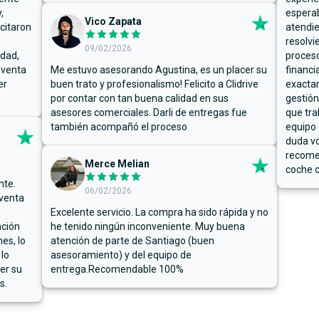
,
espera
Vico Zapata
icitaron
atendie
resolvi
09/02/2026
rdad,
proceso
 venta
Me estuvo asesorando Agustina, es un placer su
financi
er
buen trato y profesionalismo! Felicito a Clidrive
exacta
por contar con tan buena calidad en sus
gestión
asesores comerciales. Darli de entregas fue
que tra
también acompañó el proceso
equipo 
duda vo
recome
Merce Melian
coche c
nte.
06/02/2026
 venta
Excelente servicio. La compra ha sido rápida y no
ación
he tenido ningún inconveniente. Muy buena
es, lo
atención de parte de Santiago (buen
 lo
asesoramiento) y del equipo de
er su
entrega.Recomendable 100%
s.