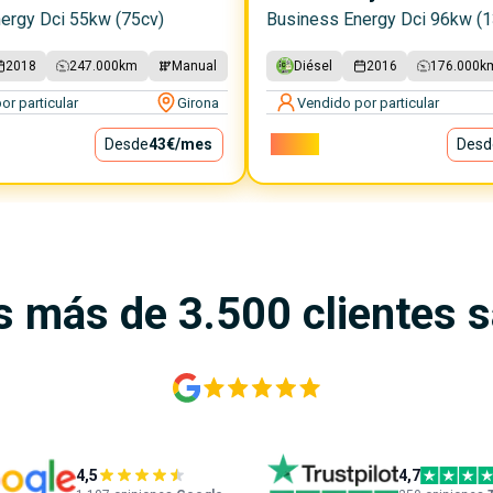
ergy Dci 55kw (75cv)
Business Energy Dci 96kw (1
2018
247.000
km
Manual
Diésel
2016
176.000
k
or particular
Girona
Vendido por particular
Desde
43€
/mes
9.900€
Desd
s más de 3.500 clientes 
4,5
4,7