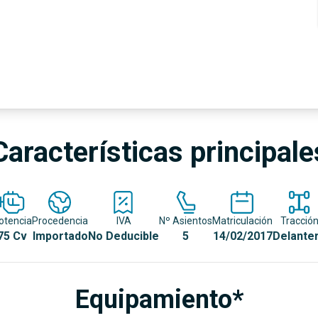
Características principale
otencia
Procedencia
IVA
Nº Asientos
Matriculación
Tracció
75 Cv
Importado
No Deducible
5
14/02/2017
Delante
Equipamiento*