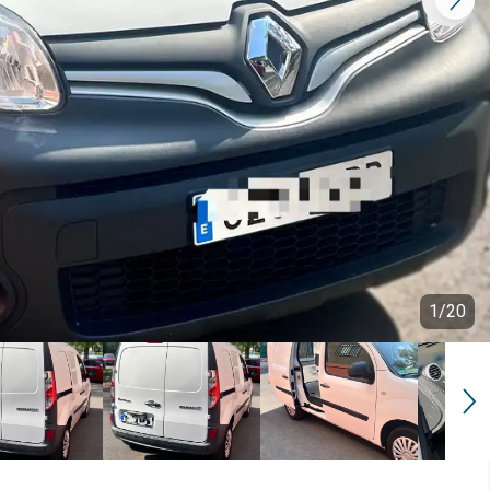
1
/
20