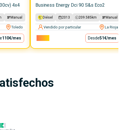
30cv) 4x4
Business Energy Dci 90 S&s Eco2
m
Manual
Diésel
2013
209.585
km
Manual
Toledo
Vendido por particular
La Rioja
e
110€
/mes
4.600€
Desde
51€
/mes
satisfechos