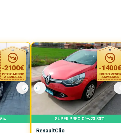
-
2100
€
-
1400
€
.5
%
SUPER PRECIO
23.33
%
Renault
Clio