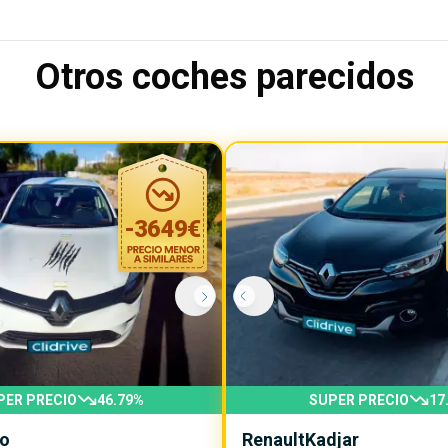
Otros coches parecidos
-
3649
€
PER PRECIO
46.79
%
SUPER PRECIO
17
io
Renault
Kadjar