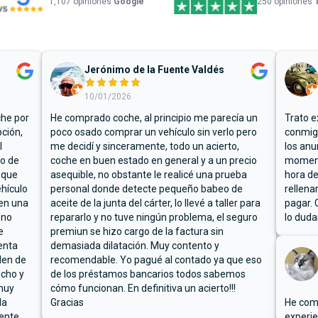
1,107
opiniones
Google
250 opiniones
Jerónimo de la Fuente Valdés
10/01/2026
che por
He comprado coche, al principio me parecía un
Trato e
ción,
poco osado comprar un vehículo sin verlo pero
conmigo
l
me decidí y sinceramente, todo un acierto,
los anu
io de
coche en buen estado en general y a un precio
moment
 que
asequible, no obstante le realicé una prueba
hora de
hículo
personal donde detecte pequeño babeo de
rellena
ben una
aceite de la junta del cárter, lo llevé a taller para
pagar. 
 no
repararlo y no tuve ningún problema, el seguro
lo duda
e
premiun se hizo cargo de la factura sin
enta
demasiada dilatación. Muy contento y
den de
recomendable. Yo pagué al contado ya que eso
ucho y
de los préstamos bancarios todos sabemos
muy
cómo funcionan. En definitiva un acierto!!!
la
Gracias
He comp
mente
experie