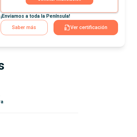
¡Enviamos a toda la Península!
Saber más
Ver certificación
s
n
ra