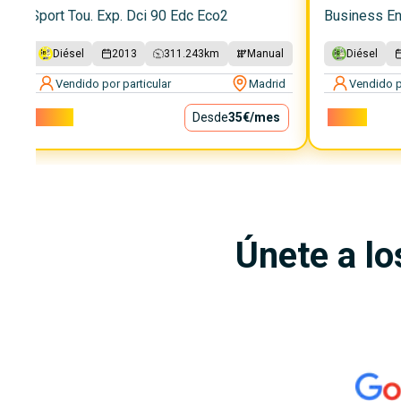
Sport Tou. Exp. Dci 90 Edc Eco2
Business En
Diésel
2013
311.243
km
Manual
Diésel
Vendido por particular
Madrid
Vendido p
3.150€
Desde
35€
/mes
3.900€
Únete a lo