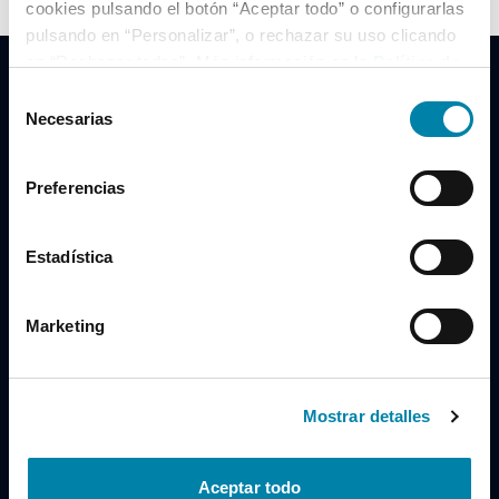
cookies pulsando el botón “Aceptar todo” o configurarlas
pulsando en “Personalizar”, o rechazar su uso clicando
en “Rechazar todas”. Más información en la
Política de
Cookies
.
Selección
Necesarias
de
consentimiento
Clidrive Group
Preferencias
Av. de Manoteras, 38
Madrid
28050
Estadística
Horario
Marketing
Lunes a Viernes
de 09:00 a 19:30
Compra un coche
+34 619 98 96 56
Mostrar detalles
Vende tu coche
+34 638 97 97 84
Aceptar todo