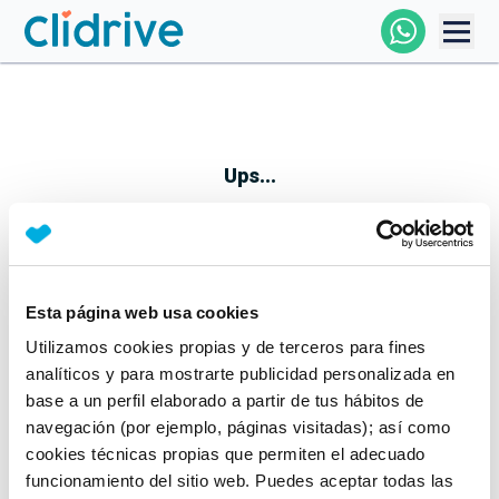
Comprar Coche
Todos Los Coches
Ups...
Profesional
Particular
Esta página web usa cookies
Parece que algo no ha ido bien
Utilizamos cookies propias y de terceros para fines
Financiación
No te preocupes, estamos trabajando en ello
analíticos y para mostrarte publicidad personalizada en
Mientras tanto, puedes echarle un vistazo a nuestros
base a un perfil elaborado a partir de tus hábitos de
Clidrive
coches:
navegación (por ejemplo, páginas visitadas); así como
cookies técnicas propias que permiten el adecuado
Ver coches
funcionamiento del sitio web. Puedes aceptar todas las