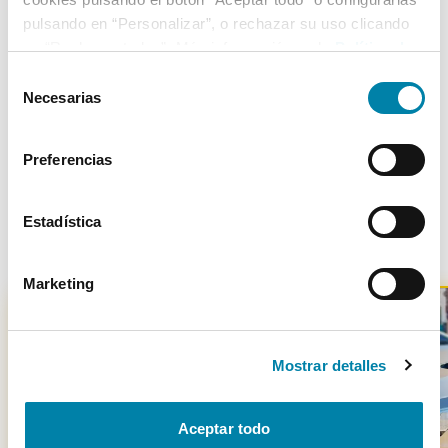
5
08/02/2007
Delantera
pulsando en “Personalizar”, o rechazar su uso clicando
en “Rechazar todas”. Más información en la
Política de
Cookies
.
Selección
Necesarias
de
Más de 3.500 clientes satisfechos
consentimiento
Preferencias
Estadística
Otros coches parecidos
Marketing
Mostrar detalles
-
3600
€
Aceptar todo