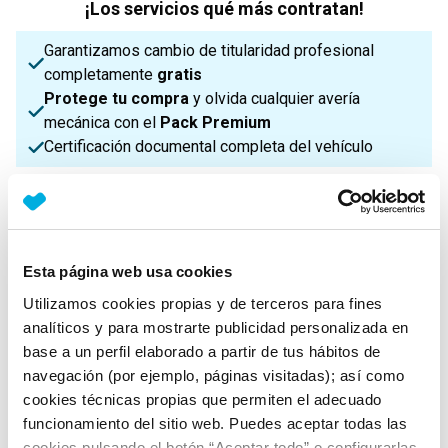
¡Los servicios qué más contratan!
Garantizamos cambio de titularidad profesional
completamente
gratis
Protege tu compra
y olvida cualquier avería
mecánica con el
Pack Premium
Certificación documental completa del vehículo
¡Enviamos a toda la Península!
Características principales
Esta página web usa cookies
Utilizamos cookies propias y de terceros para fines
analíticos y para mostrarte publicidad personalizada en
Potencia
Procedencia
IVA
base a un perfil elaborado a partir de tus hábitos de
163 Cv
Nacional
No Deducible
navegación (por ejemplo, páginas visitadas); así como
cookies técnicas propias que permiten el adecuado
funcionamiento del sitio web. Puedes aceptar todas las
Nº Asientos
Matriculación
Tracción
cookies pulsando el botón “Aceptar todo” o configurarlas