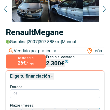
Renault
Megane
Gasolina
|
2007
|
307.888
km
|
Manual
Vendido por particular
León
Precio al contado
DESDE SOLO
26€
2.300€
/mes
Elige tu financiación
Entrada
Plazos (meses)