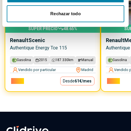
Rechazar todo
SUPER PRECIO
48.65
%
SU
Renault
Scenic
Renault
Me
Authentique Energy Tce 115
Authentique
Gasolina
2015
187.330
km
Manual
Gasolina
Vendido por particular
Madrid
Vendido p
5.500€
Desde
61€
/mes
6.000€