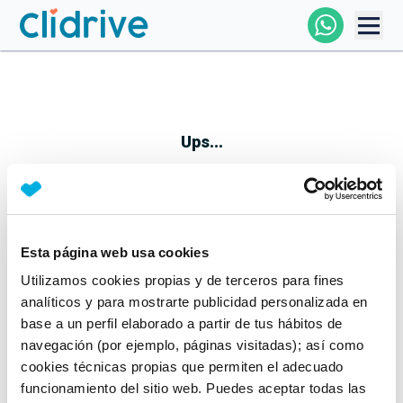
Comprar Coche
Todos Los Coches
Ups...
Profesional
Particular
Esta página web usa cookies
Parece que algo no ha ido bien
Utilizamos cookies propias y de terceros para fines
Financiación
No te preocupes, estamos trabajando en ello
analíticos y para mostrarte publicidad personalizada en
Mientras tanto, puedes echarle un vistazo a nuestros
base a un perfil elaborado a partir de tus hábitos de
Clidrive
coches:
navegación (por ejemplo, páginas visitadas); así como
cookies técnicas propias que permiten el adecuado
Ver coches
funcionamiento del sitio web. Puedes aceptar todas las