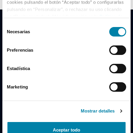
cookies pulsando el botón “Aceptar todo” o configurarlas
pulsando en “Personalizar”, o rechazar su uso clicando
en “Rechazar todas”. Más información en la
Política de
Cookies
.
Selección
Necesarias
de
consentimiento
Clidrive Group
Preferencias
Av. de Manoteras, 38
Madrid
28050
Estadística
Horario
Marketing
Lunes a Viernes
de 09:00 a 19:30
Compra un coche
+34 619 98 96 56
Mostrar detalles
Vende tu coche
+34 638 97 97 84
Aceptar todo