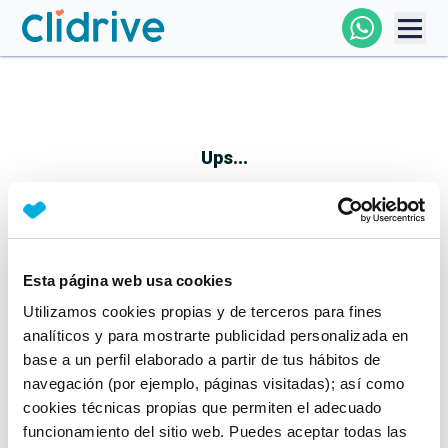
Comprar Coche
Todos Los Coches
Ups...
Profesional
Particular
Esta página web usa cookies
Parece que algo no ha ido bien
Utilizamos cookies propias y de terceros para fines
Financiación
No te preocupes, estamos trabajando en ello
analíticos y para mostrarte publicidad personalizada en
Mientras tanto, puedes echarle un vistazo a nuestros
base a un perfil elaborado a partir de tus hábitos de
Clidrive
coches:
navegación (por ejemplo, páginas visitadas); así como
cookies técnicas propias que permiten el adecuado
Ver coches
funcionamiento del sitio web. Puedes aceptar todas las