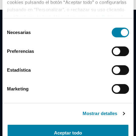
cookies pulsando el botón “Aceptar todo” o configurarlas
pulsando en “Personalizar”, o rechazar su uso clicando
en “Rechazar todas”. Más información en la
Política de
Cookies
.
Selección
Necesarias
de
consentimiento
Clidrive Group
Preferencias
Av. de Manoteras, 38
Madrid
28050
Estadística
Horario
Marketing
Lunes a Viernes
de 09:00 a 19:30
Compra un coche
+34 619 98 96 56
Mostrar detalles
Vende tu coche
+34 638 97 97 84
Aceptar todo